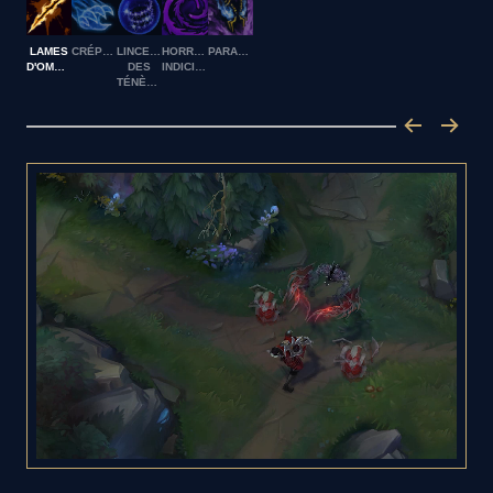
LAMES
CRÉPUSCULE
LINCEUL
HORREUR
PARANOÏA
D'OMBRE
DES
INDICIBLE
TÉNÈBRES