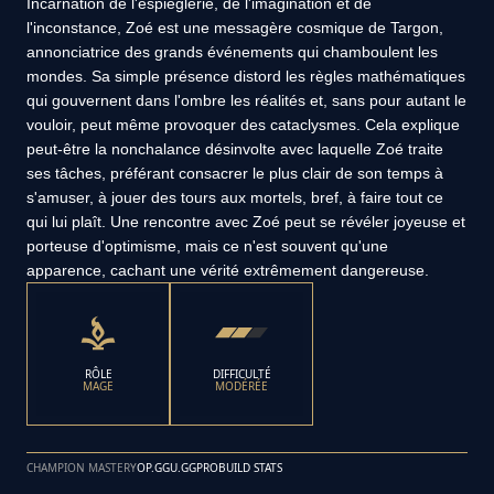
Incarnation de l'espièglerie, de l'imagination et de
l'inconstance, Zoé est une messagère cosmique de Targon,
annonciatrice des grands événements qui chamboulent les
mondes. Sa simple présence distord les règles mathématiques
qui gouvernent dans l'ombre les réalités et, sans pour autant le
vouloir, peut même provoquer des cataclysmes. Cela explique
peut-être la nonchalance désinvolte avec laquelle Zoé traite
ses tâches, préférant consacrer le plus clair de son temps à
s'amuser, à jouer des tours aux mortels, bref, à faire tout ce
qui lui plaît. Une rencontre avec Zoé peut se révéler joyeuse et
porteuse d'optimisme, mais ce n'est souvent qu'une
apparence, cachant une vérité extrêmement dangereuse.
RÔLE
DIFFICULTÉ
MAGE
MODÉRÉE
CHAMPION MASTERY
OP.GG
U.GG
PROBUILD STATS