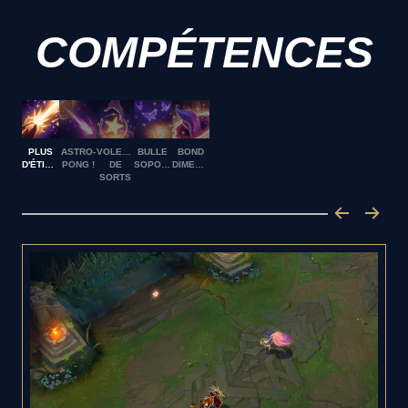
COMPÉTENCES
PLUS
ASTRO-
VOLEUSE
BULLE
BOND
D'ÉTINCELLES !
PONG !
DE
SOPORIFIQUE
DIMENSIONNEL
SORTS