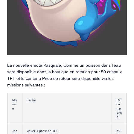
La nouvelle emote Pasquale, Comme un poisson dans l'eau
sera disponible dans la boutique en rotation pour 50 cristaux
TFT et le contenu Pride de retour sera disponible via les
missions suivantes :
Mis
Tâche
Ré
sio
co
n
mp
ens
e
Tac
Jouez 1 partie de TFT.
50