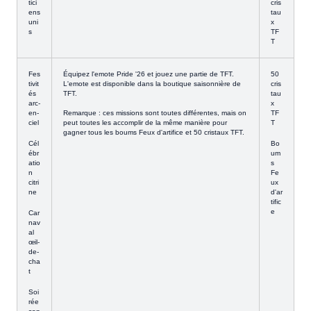
tici
cris
ens
tau
uni
x
s
TF
T
Fes
Équipez l'emote Pride '26 et jouez une partie de TFT.
50
tivit
L'emote est disponible dans la boutique saisonnière de
cris
és
TFT.
tau
arc-
x
en-
Remarque : ces missions sont toutes différentes, mais on
TF
ciel
peut toutes les accomplir de la même manière pour
T
gagner tous les boums Feux d'artifice et 50 cristaux TFT.
Cél
Bo
ébr
um
atio
s
n
Fe
citri
ux
ne
d'ar
tific
e
Car
nav
al
œil-
de-
cha
t
Soi
rée