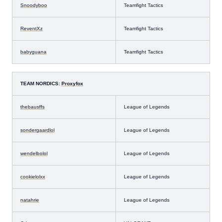
Snoodyboo
Teamfight Tactics
ReventXz
Teamfight Tactics
babyguana
Teamfight Tactics
TEAM NORDICS:
Proxyfox
thebausffs
League of Legends
sondergaardlol
League of Legends
wendelbolol
League of Legends
cookielolxx
League of Legends
natahrie
League of Legends