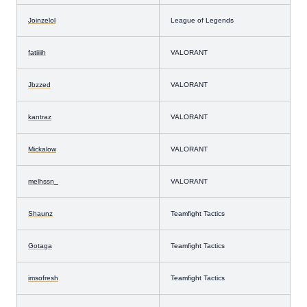
Joinzelol
League of Legends
fatiiiih
VALORANT
Jbzzed
VALORANT
kantraz
VALORANT
Mickalow
VALORANT
melhssn_
VALORANT
Shaunz
Teamfight Tactics
Gotaga
Teamfight Tactics
imsofresh
Teamfight Tactics