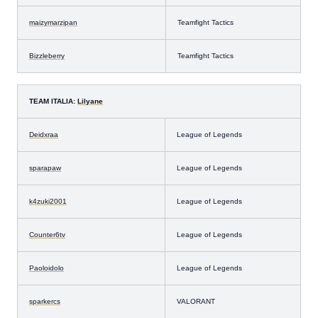
maizymarzipan
Teamfight Tactics
Bizzleberry
Teamfight Tactics
TEAM ITALIA:
Lilyane
Deidxraa
League of Legends
sparapaw
League of Legends
k4zuki2001
League of Legends
Counter6tv
League of Legends
Paoloidolo
League of Legends
sparkercs
VALORANT