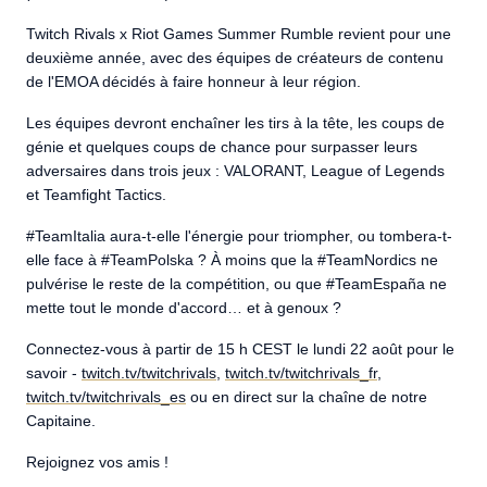
Twitch Rivals x Riot Games Summer Rumble revient pour une
deuxième année, avec des équipes de créateurs de contenu
de l'EMOA décidés à faire honneur à leur région.
Les équipes devront enchaîner les tirs à la tête, les coups de
génie et quelques coups de chance pour surpasser leurs
adversaires dans trois jeux : VALORANT, League of Legends
et Teamfight Tactics.
#TeamItalia aura-t-elle l'énergie pour triompher, ou tombera-t-
elle face à #TeamPolska ? À moins que la #TeamNordics ne
pulvérise le reste de la compétition, ou que #TeamEspaña ne
mette tout le monde d'accord… et à genoux ?
Connectez-vous à partir de 15 h CEST le lundi 22 août pour le
savoir -
twitch.tv/twitchrivals
,
twitch.tv/twitchrivals_fr
,
twitch.tv/twitchrivals_es
ou en direct sur la chaîne de notre
Capitaine.
Rejoignez vos amis !