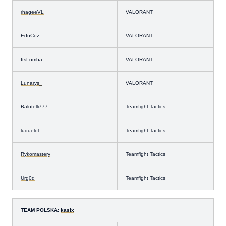
rhageeVL
VALORANT
EduCoz
VALORANT
ItsLomba
VALORANT
Lunarys_
VALORANT
Balotelli777
Teamfight Tactics
luquelol
Teamfight Tactics
Rykomastery
Teamfight Tactics
Urg0d
Teamfight Tactics
TEAM POLSKA:
kasix