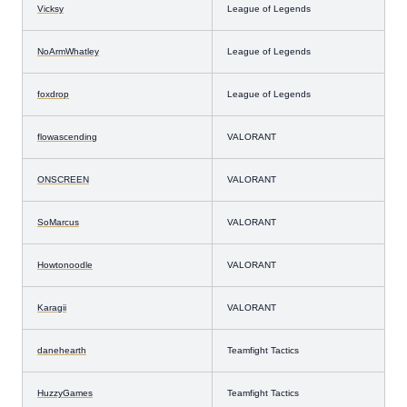
Vicksy
League of Legends
NoArmWhatley
League of Legends
foxdrop
League of Legends
flowascending
VALORANT
ONSCREEN
VALORANT
SoMarcus
VALORANT
Howtonoodle
VALORANT
Karagii
VALORANT
danehearth
Teamfight Tactics
HuzzyGames
Teamfight Tactics