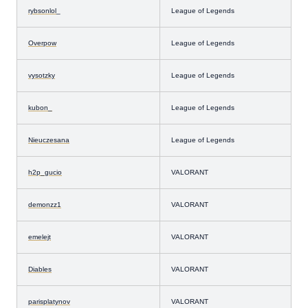
rybsonlol
_
League of Legends
Overpow
League of Legends
vysotzky
League of Legends
kubon_
League of Legends
Nieuczesana
League of Legends
h2p_gucio
VALORANT
demonzz1
VALORANT
emelejt
VALORANT
Diables
VALORANT
parisplatynov
VALORANT