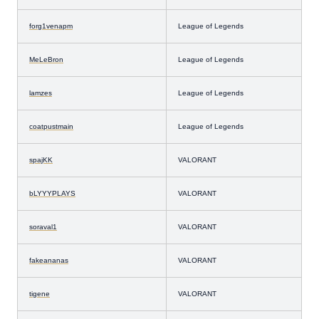
forg1venapm
League of Legends
MeLeBron
League of Legends
lamzes
League of Legends
coatpustmain
League of Legends
spajKK
VALORANT
bLYYYPLAYS
VALORANT
soraval1
VALORANT
fakeananas
VALORANT
tigene
VALORANT