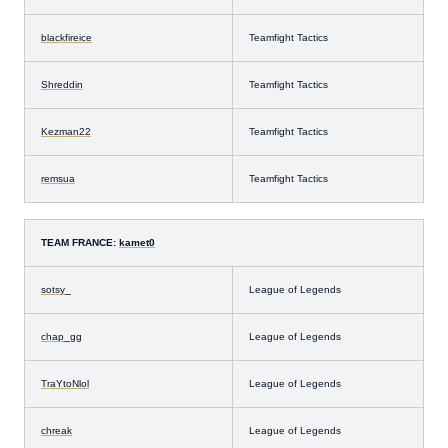
blackfireice
Teamfight Tactics
Shreddin
Teamfight Tactics
Kezman22
Teamfight Tactics
remsua
Teamfight Tactics
TEAM FRANCE:
kamet0
sotsy_
League of Legends
chap_gg
League of Legends
TraYtoNlol
League of Legends
chreak
League of Legends