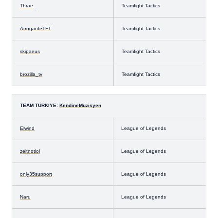
Thrae
_
Teamfight Tactics
ArroganteTFT
Teamfight Tactics
skipaeus
Teamfight Tactics
brozilla_tv
Teamfight Tactics
TEAM TÜRKIYE:
KendineMuzisyen
Elwind
League of Legends
zeitnotlol
League of Legends
only35support
League of Legends
Naru
League of Legends