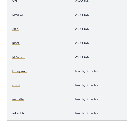
Orb
VALORANT
Mayuwii
VALORANT
Zrool
VALORANT
bloch
VALORANT
MsVosch
VALORANT
kandyland
Teamfight Tactics
imsoff
Teamfight Tactics
micheller
Teamfight Tactics
adrehhh
Teamfight Tactics