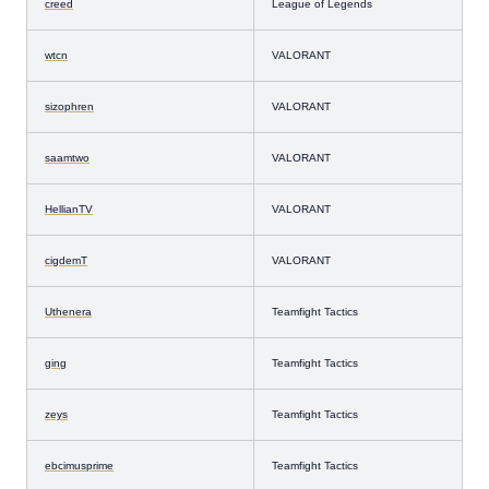
creed
League of Legends
wtcn
VALORANT
sizophren
VALORANT
saamtwo
VALORANT
HellianTV
VALORANT
cigdemT
VALORANT
Uthenera
Teamfight Tactics
ging
Teamfight Tactics
zeys
Teamfight Tactics
ebcimusprime
Teamfight Tactics