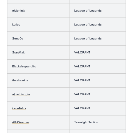
elojoninja
League of Legends
kerios
League of Legends
Send0o
League of Legends
StarWraith
VALORANT
Blackelespanolito
VALORANT
theakaleina
VALORANT
alpachino_tw
VALORANT
irenefields
VALORANT
AKAWonder
Teamfight Tactics