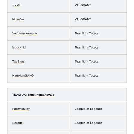
stev0rr
VALORANT
bioss0m
VALORANT
Youbetterknowme
Teamfight Tactics
leduck_lol
Teamfight Tactics
TwoBiers
Teamfight Tactics
HamHamGANG
Teamfight Tactics
TEAM UK:
Thinkingmansvalo
Fuzzmonkey
League of Legends
Shiique
League of Legends