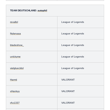
TEAM DEUTSCHLAND:
autophil
revallol
League of Legends
Nylanaaa
League of Legends
bladeshow_
League of Legends
unlckyme
League of Legends
vielgluecklol
League of Legends
Harmii
VALORANT
xHankyy
VALORANT
rAx1337
VALORANT