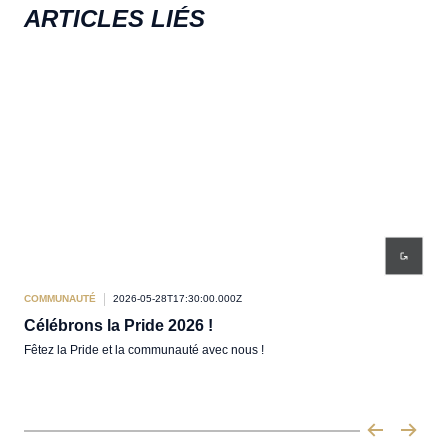
ARTICLES LIÉS
COMMUNAUTÉ
2026-05-28T17:30:00.000Z
COM
Célébrons la Pride 2026 !
Déc
Fêtez la Pride et la communauté avec nous !
Coéq
œufs