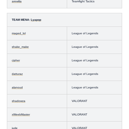
arewilia
Teamfight Tactics
TEAM MENA:
Lyapop
maged_lol
League of Legends
shake_make
League of Legends
cipher
League of Legends
datturaz
League of Legends
alanoud
League of Legends
shadowza
VALORANT
xWeebMaster
VALORANT
jude
VALORANT