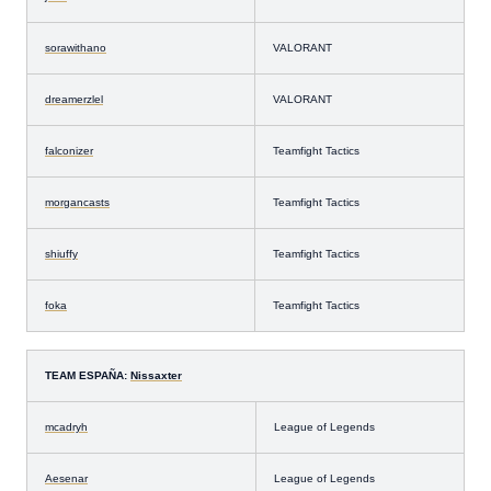
sorawithano
VALORANT
dreamerzlel
VALORANT
falconizer
Teamfight Tactics
morgancasts
Teamfight Tactics
shiuffy
Teamfight Tactics
foka
Teamfight Tactics
TEAM ESPAÑA:
Nissaxter
mcadryh
League of Legends
Aesenar
League of Legends