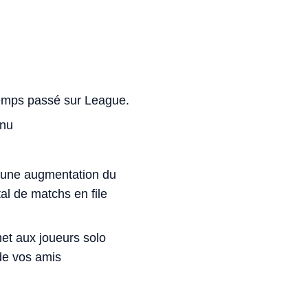
temps passé sur League.
enu
e une augmentation du
l de matchs en file
met aux joueurs solo
 de vos amis