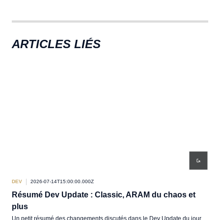
ARTICLES LIÉS
DEV
2026-07-14T15:00:00.000Z
DEV
Résumé Dev Update : Classic, ARAM du chaos et
Dev
plus
Pabr
Hall
Un petit résumé des changements discutés dans le Dev Update du jour.