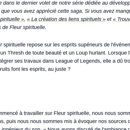
ue dans le dernier volet de notre série dédiée au dévelo
s que vous avez apprécié cette saga. Si vous avez manqu
irituelle »
,
« La création des liens spirituels »
et
« Trouv
 de Fleur spirituelle.
r spirituelle repose sur les esprits supérieurs de l'évé
 un Thresh de toute beauté et un Loup hurlant. Lorsque l
grer ses travaux dans League of Legends, elle a dû tr
uits font les esprits, au juste ?
encé à travailler sur Fleur spirituelle, nous nous somm
ns, puis nous nous sommes mis à évoquer nos sources d'i
 ingénieur du son. « Nous avons discuté de l'ambiance 