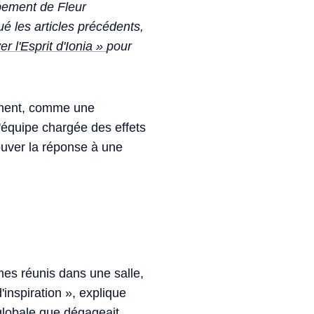
ppement de Fleur
é les articles précédents,
er l'Esprit d'Ionia »
pour
nement, comme une
'équipe chargée des effets
ouver la réponse à une
es réunis dans une salle,
nspiration », explique
globale que dégageait