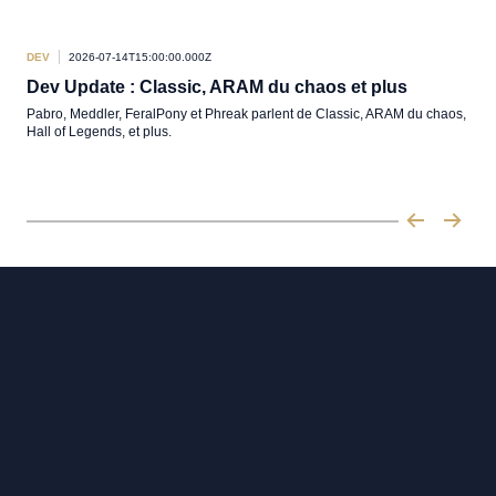
DEV
2026-07-14T15:00:00.000Z
DEV
Dev Update : Classic, ARAM du chaos et plus
Ré
pl
Pabro, Meddler, FeralPony et Phreak parlent de Classic, ARAM du chaos,
Hall of Legends, et plus.
Un p