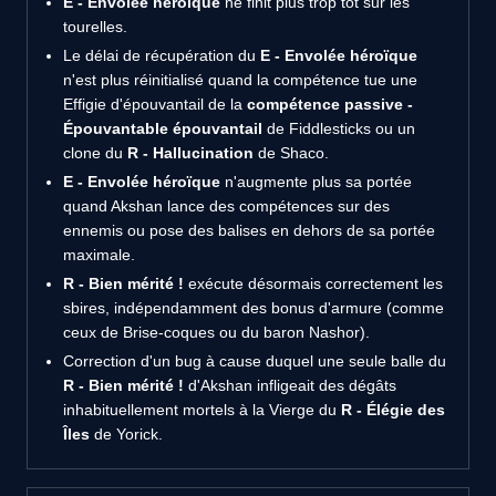
E - Envolée héroïque
ne finit plus trop tôt sur les
tourelles.
Le délai de récupération du
E - Envolée héroïque
n'est plus réinitialisé quand la compétence tue une
Effigie d'épouvantail de la
compétence passive -
Épouvantable épouvantail
de Fiddlesticks ou un
clone du
R - Hallucination
de Shaco.
E - Envolée héroïque
n'augmente plus sa portée
quand Akshan lance des compétences sur des
ennemis ou pose des balises en dehors de sa portée
maximale.
R - Bien mérité !
exécute désormais correctement les
sbires, indépendamment des bonus d'armure (comme
ceux de Brise-coques ou du baron Nashor).
Correction d'un bug à cause duquel une seule balle du
R - Bien mérité !
d'Akshan infligeait des dégâts
inhabituellement mortels à la Vierge du
R - Élégie des
Îles
de Yorick.