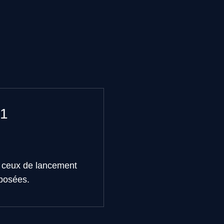
 1
à ceux de lancement
 posées.