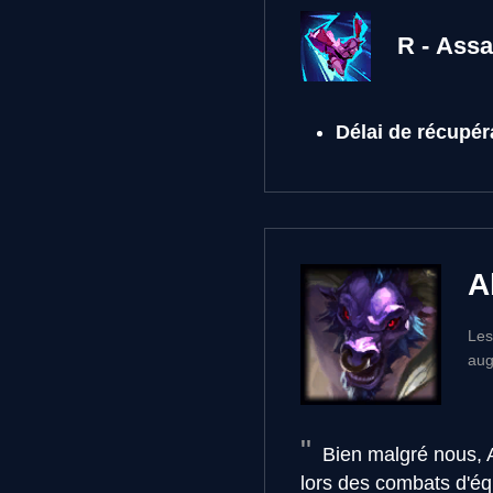
R - Assa
Délai de récupér
A
Les
aug
Bien malgré nous, Al
lors des combats d'éq