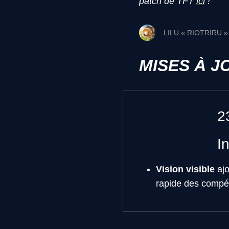
patch de TFT
ici
!
LILU « RIOTRIRU 
MISES À J
2
I
Vision visible
aj
rapide des compét