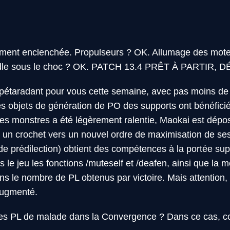
ent enclenchée. Propulseurs ? OK. Allumage des mote
ordle sous le choc ? OK. PATCH 13.4 PRÊT À PARTIR,
étaradant pour vous cette semaine, avec pas moins de 
s objets de génération de PO des supports ont bénéficié 
 des monstres a été légèrement ralentie, Maokai est dép
t un crochet vers un nouvel ordre de maximisation de s
i de prédilection) obtient des compétences à la portée supé
 le jeu les fonctions /muteself et /deafen, ainsi que la
s le nombre de PL obtenus par victoire. Mais attention,
augmenté.
des PL de malade dans la Convergence ? Dans ce cas, c