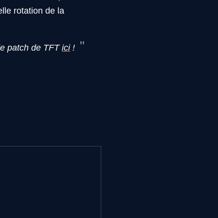
le rotation de la
de patch de TFT
ici
!