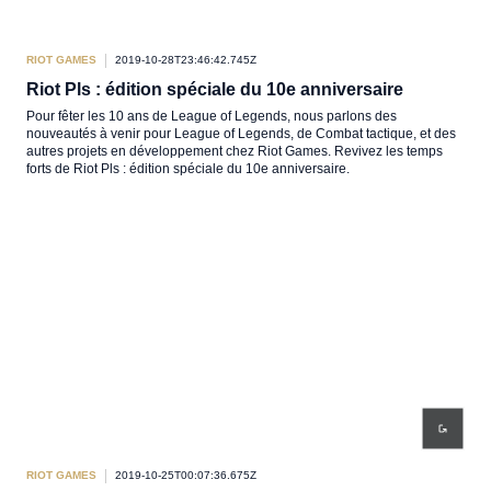
RIOT GAMES
2019-10-28T23:46:42.745Z
Riot Pls : édition spéciale du 10e anniversaire
Pour fêter les 10 ans de League of Legends, nous parlons des
nouveautés à venir pour League of Legends, de Combat tactique, et des
autres projets en développement chez Riot Games. Revivez les temps
forts de Riot Pls : édition spéciale du 10e anniversaire.
RIOT GAMES
2019-10-25T00:07:36.675Z