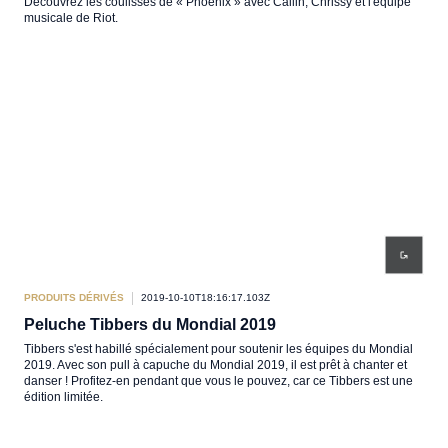
Découvrez les coulisses de « Phoenix » avec Cailin, Chrissy et l'équipe
musicale de Riot.
PRODUITS DÉRIVÉS
2019-10-10T18:16:17.103Z
Peluche Tibbers du Mondial 2019
Tibbers s'est habillé spécialement pour soutenir les équipes du Mondial
2019. Avec son pull à capuche du Mondial 2019, il est prêt à chanter et
danser ! Profitez-en pendant que vous le pouvez, car ce Tibbers est une
édition limitée.