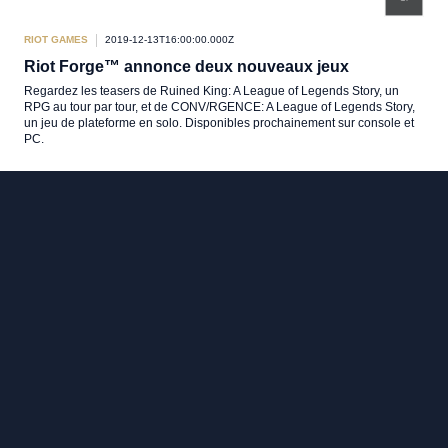
RIOT GAMES
2019-12-13T16:00:00.000Z
Riot Forge™ annonce deux nouveaux jeux
Regardez les teasers de Ruined King: A League of Legends Story, un
RPG au tour par tour, et de CONV/RGENCE: A League of Legends Story,
un jeu de plateforme en solo. Disponibles prochainement sur console et
PC.