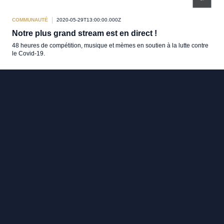
COMMUNAUTÉ
2020-05-29T13:00:00.000Z
Notre plus grand stream est en direct !
48 heures de compétition, musique et mèmes en soutien à la lutte contre
le Covid-19.