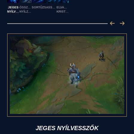
JEGES
ÖSSZPONTOSÍTOTT
SORTŰZ
SASSZEM
ELVARÁZSOLT
NYÍLVESSZŐK
NYÍLZÁPOR
KRISTÁLYNYÍL
JEGES NYÍLVESSZŐK