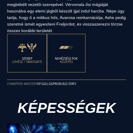
megbékélt vezetői szerepével. Vérvonala ősi mágiáját
használva egy elemi jégből készült íjjal indul harcba. Népe úgy
tartja, hogy ő a mitikus hős, Avarosa reinkarnációja, Ashe pedig
szeretné ismét egyesíteni Freljordot, és visszaszerezni törzse
összes korábbi területét.
SZEREP
NEHÉZSÉGI FOK
LÖVÉSZ / TÁMOGATÓ
KÖZEPES
CHAMPION MASTERY
OP.GG
U.GG
PROBUILD STATS
KÉPESSÉGEK