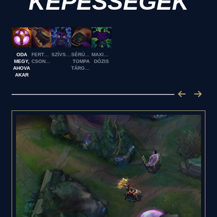
KÉPESSÉGEK
ODA
FERTŐZÖTT
SZÍVSOKKOLÓ
SÉRÜLÉS
MAXIMÁLIS
MEGY,
CSONTFŰRÉSZ
TOMPA
DÓZIS
AHOVA
TÁRGYTÓL
AKAR