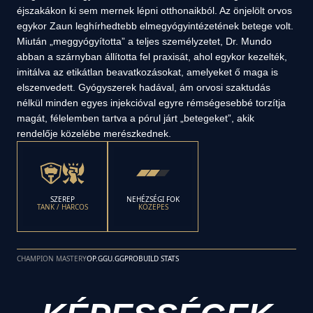
éjszakákon ki sem mernek lépni otthonaikból. Az önjelölt orvos
egykor Zaun leghírhedtebb elmegyógyintézetének betege volt.
Miután „meggyógyította” a teljes személyzetet, Dr. Mundo
abban a szárnyban állította fel praxisát, ahol egykor kezelték,
imitálva az etikátlan beavatkozásokat, amelyeket ő maga is
elszenvedett. Gyógyszerek hadával, ám orvosi szaktudás
nélkül minden egyes injekcióval egyre rémségesebbé torzítja
magát, félelemben tartva a pórul járt „betegeket”, akik
rendelője közelébe merészkednek.
SZEREP
NEHÉZSÉGI FOK
TANK / HARCOS
KÖZEPES
CHAMPION MASTERY
OP.GG
U.GG
PROBUILD STATS