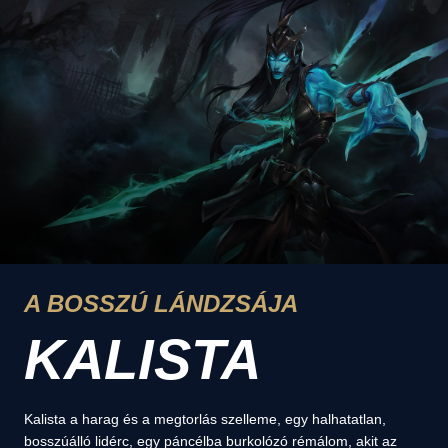
A BOSSZÚ LÁNDZSÁJA
KALISTA
Kalista a harag és a megtorlás szelleme, egy halhatatlan,
bosszúálló lidérc, egy páncélba burkolózó rémálom, akit az