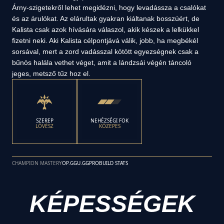
Árny-szigetekről lehet megidézni, hogy levadássza a csalókat
és az árulókat. Az elárultak gyakran kiáltanak bosszúért, de
Kalista csak azok hívására válaszol, akik készek a lelkükkel
fizetni neki. Aki Kalista célpontjává válik, jobb, ha megbékél
sorsával, mert a zord vadásszal kötött egyezségnek csak a
bűnös halála vethet véget, amit a lándzsái végén táncoló
jeges, metsző tűz hoz el.
SZEREP
NEHÉZSÉGI FOK
LÖVÉSZ
KÖZEPES
CHAMPION MASTERY
OP.GG
U.GG
PROBUILD STATS
KÉPESSÉGEK