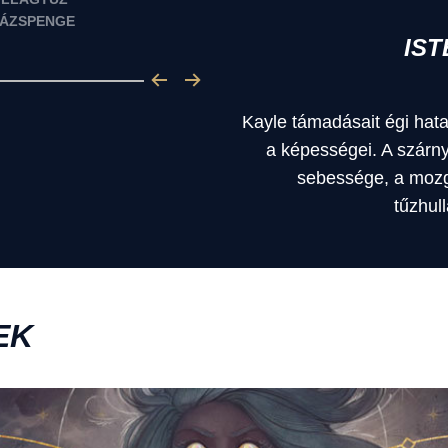
ÁZSPENGE
IS
Kayle támadásait égi hata
a képességei. A szárn
sebessége, a mozg
tűzhul
EK