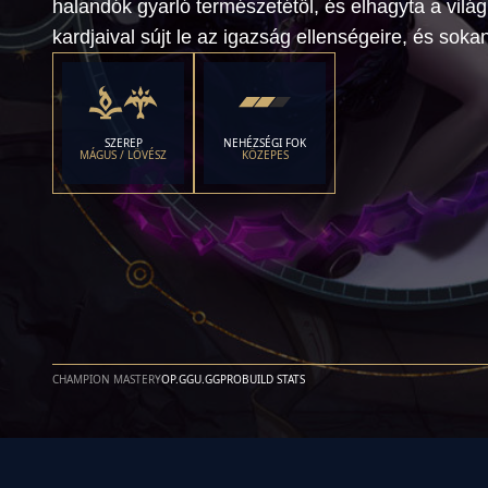
halandók gyarló természetétől, és elhagyta a világ
kardjaival sújt le az igazság ellenségeire, és soka
SZEREP
NEHÉZSÉGI FOK
MÁGUS / LÖVÉSZ
KÖZEPES
CHAMPION MASTERY
OP.GG
U.GG
PROBUILD STATS