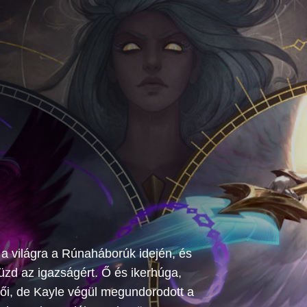
 a világra a Rúnaháborúk idején, és
üzd az igazságért. Ő és ikerhúga,
i, de Kayle végül megundorodott a