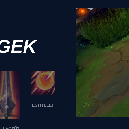
GEK
ÉGI ÍTÉLET
ILLAGTŰZ