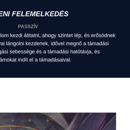
TENI FELEMELKEDÉS
PASSZÍV
lom kezdi átitatni, ahogy szintet lép, és erősödnek
yai lángolni kezdenek, idővel megnő a támadási
ási sebessége és a támadási hatótávja, és
lámokat indít el a támadásaival.