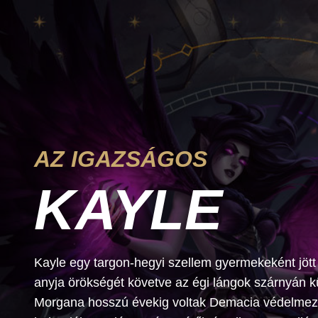
AZ IGAZSÁGOS
KAYLE
Kayle egy targon-hegyi szellem gyermekeként jött
anyja örökségét követve az égi lángok szárnyán k
Morgana hosszú évekig voltak Demacia védelmező