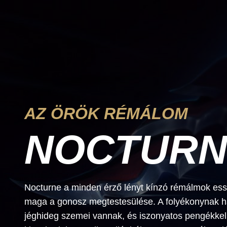
AZ ÖRÖK RÉMÁLOM
NOCTURN
Nocturne a minden érző lényt kínzó rémálmok essze
maga a gonosz megtestesülése. A folyékonynak ha
jéghideg szemei vannak, és iszonyatos pengékkel