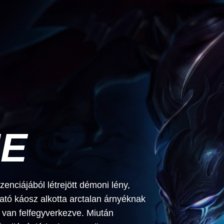
E
nciájából létrejött démoni lény,
tó káosz alkotta arctalan árnyéknak
 van felfegyverkezve. Miután