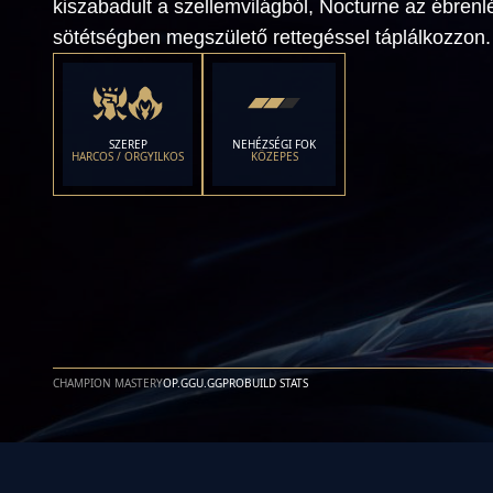
kiszabadult a szellemvilágból, Nocturne az ébrenlét
sötétségben megszülető rettegéssel táplálkozzon.
SZEREP
NEHÉZSÉGI FOK
HARCOS / ORGYILKOS
KÖZEPES
CHAMPION MASTERY
OP.GG
U.GG
PROBUILD STATS