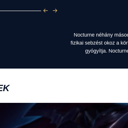
Nocturne néhány másod
fizikai sebzést okoz a kö
gyógyítja. Nocturne
EK