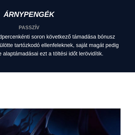
ÁRNYPENGÉK
PASSZÍV
percenkénti soron következő támadása bónusz
rülötte tartózkodó ellenfeleknek, saját magát pedig
 alaptámadásai ezt a töltési időt lerövidítik.