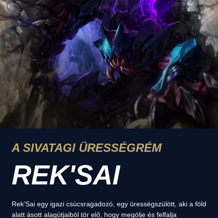
A SIVATAGI ÜRESSÉGRÉM
REK'SAI
Rek'Sai egy igazi csúcsragadozó, egy ürességszülött, aki a föld
alatt ásott alagútjaiból tör elő, hogy megölje és felfalja