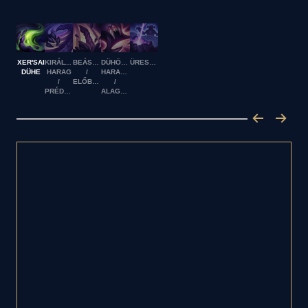
XER'SAI
KIRÁLYNŐI
BEÁSÁS
DÜHÖDT
ÜRESSÉGROHAM
DÜHE
HARAG
/
HARAPÁS
/
ELŐBUKKANÁS
/
PRÉDALESŐ
ALAGÚTÁSÁS