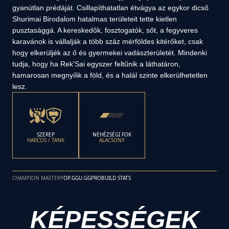
gyanútlan prédáját. Csillapíthatatlan étvágya az egykor dicső
Shurimai Birodalom hatalmas területeit tette kietlen
pusztasággá. A kereskedők, fosztogatók, sőt, a fegyveres
karavánok is vállalják a több száz mérföldes kitérőket, csak
hogy elkerüljék az ő és gyermekei vadászterületét. Mindenki
tudja, hogy ha Rek'Sai egyszer feltűnik a láthatáron,
hamarosan megnyílik a föld, és a halál szinte elkerülhetetlen
lesz.
SZEREP
NEHÉZSÉGI FOK
HARCOS / TANK
ALACSONY
CHAMPION MASTERY
OP.GG
U.GG
PROBUILD STATS
KÉPESSÉGEK