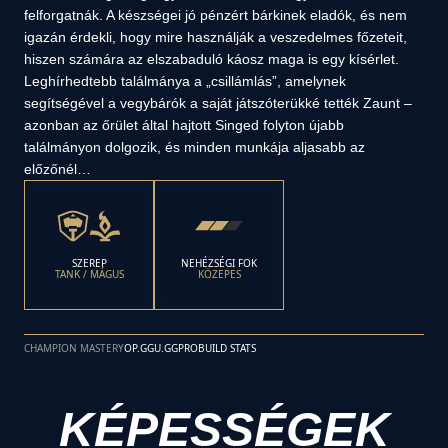
felforgatnák. A készségei jó pénzért bárkinek eladók, és nem
igazán érdekli, hogy mire használják a veszedelmes főzeteit,
hiszen számára az elszabaduló káosz maga is egy kísérlet.
Leghírhedtebb találmánya a „csillámlás”, amelynek
segítségével a vegybárók a saját játszóterükké tették Zaunt –
azonban az őrület által hajtott Singed folyton újabb
találmányon dolgozik, és minden munkája aljasabb az
előzőnél…
SZEREP
NEHÉZSÉGI FOK
TANK / MÁGUS
KÖZEPES
CHAMPION MASTERY
OP.GG
U.GG
PROBUILD STATS
KÉPESSÉGEK