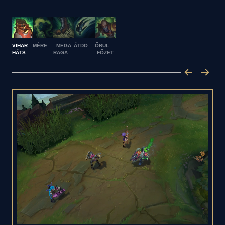
VIHAROS
MÉREGCSÍK
MEGA
ÁTDOBÁS
ŐRÜLETES
HÁTSZÉL
RAGACS
FŐZET