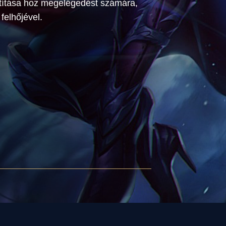
títása hoz megelégedést számára,
felhőjével.