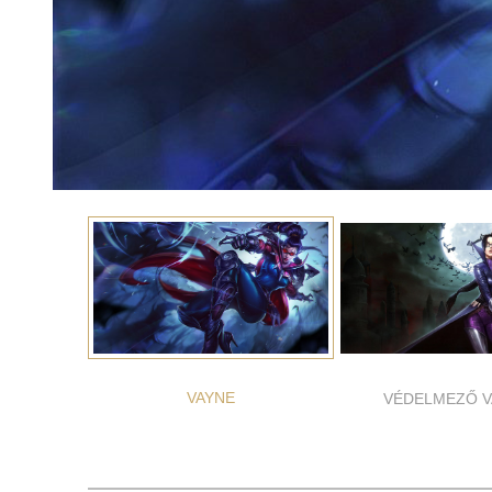
VAYNE
VÉDELMEZŐ V