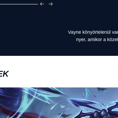
Vayne könyörtelenül va
nyer, amikor a köze
EK