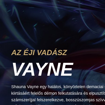
AZ ÉJI VADÁSZ
VAYNE
Shauna Vayne egy halálos, könyörtelen demaciai s
kiirtásáért felelős démon felkutatására és elpusztít
számszeríjjal felszerelkezve, bosszúszomjas szívvel