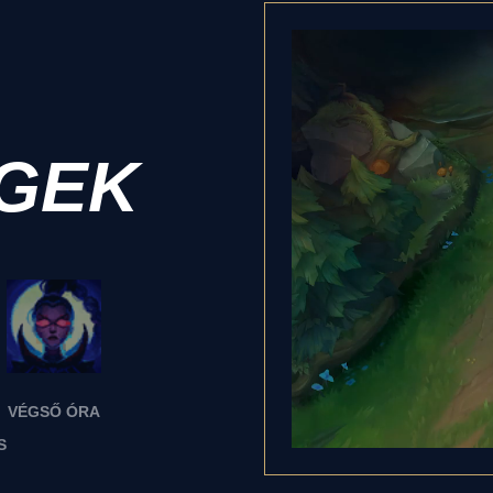
GEK
VÉGSŐ ÓRA
S