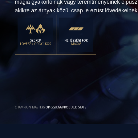
mágia gyakorlóinak vagy teremtményeinek elpusz
akikre az árnyak közül csap le ezüst lövedékeinek 
SZEREP
NEHÉZSÉGI FOK
LÖVÉSZ / ORGYILKOS
MAGAS
CHAMPION MASTERY
OP.GG
U.GG
PROBUILD STATS