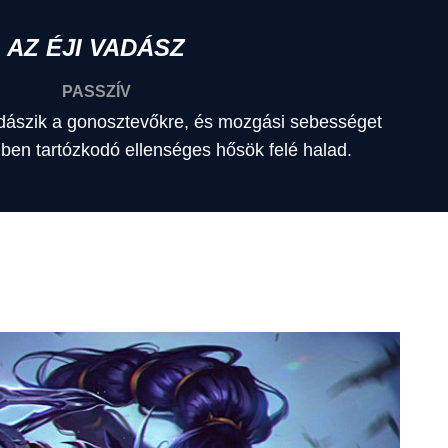
AZ ÉJI VADÁSZ
PASSZÍV
dászik a gonosztevőkre, és mozgási sebességet
lben tartózkodó ellenséges hősök felé halad.