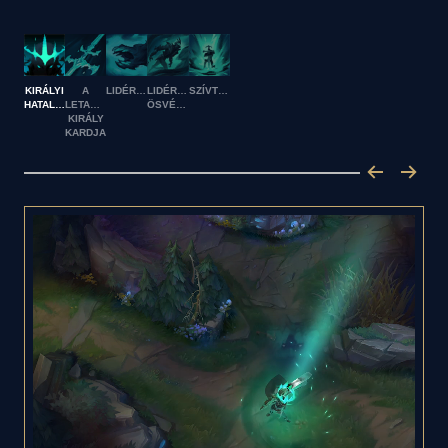
KIRÁLYI
A
LIDÉRCPOFA
LIDÉRCJÁRTA
SZÍVTIPRÓ
HATALOM
LETASZÍTOTT
ÖSVÉNY
KIRÁLY
KARDJA