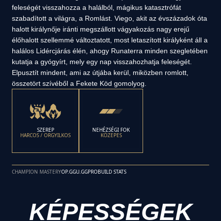
feleségét visszahozza a halálból, mágikus katasztrófát
szabadított a világra, a Romlást. Viego, akit az évszázadok óta
halott királynője iránti megszállott vágyakozás nagy erejű
élőhalott szellemmé változtatott, most letaszított királyként áll a
halálos Lidércjárás élén, ahogy Runaterra minden szegletében
kutatja a gyógyírt, mely egy nap visszahozhatja feleségét.
Elpusztít mindent, ami az útjába kerül, miközben romlott,
összetört szívéből a Fekete Köd gomolyog.
SZEREP
NEHÉZSÉGI FOK
HARCOS / ORGYILKOS
KÖZEPES
CHAMPION MASTERY
OP.GG
U.GG
PROBUILD STATS
KÉPESSÉGEK