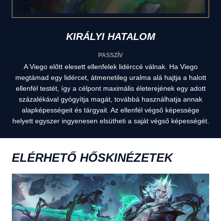
KIRÁLYI HATALOM
PASSZÍV
A Viego előtt elesett ellenfelek lidérccé válnak. Ha Viego
megtámad egy lidércet, átmenetileg uralma alá hajtja a halott
ellenfél testét, így a célpont maximális életerejének egy adott
százalékával gyógyítja magát, továbbá használhatja annak
alapképességeit és tárgyait. Az ellenfél végső képessége
helyett egyszer ingyenesen elsütheti a saját végső képességét.
ELÉRHETŐ HŐSKINÉZETEK