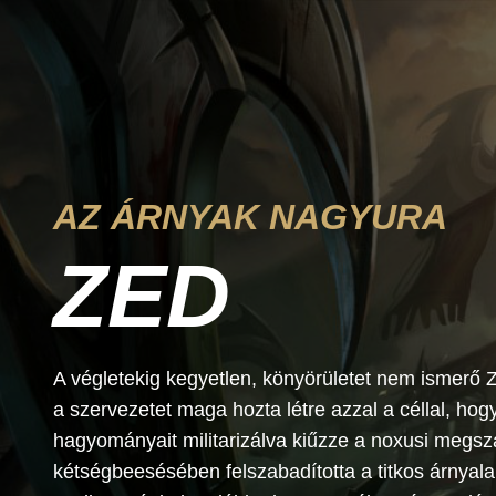
AZ ÁRNYAK NAGYURA
ZED
A végletekig kegyetlen, könyörületet nem ismerő 
a szervezetet maga hozta létre azzal a céllal, ho
hagyományait militarizálva kiűzze a noxusi megszá
kétségbeesésében felszabadította a titkos árnyala