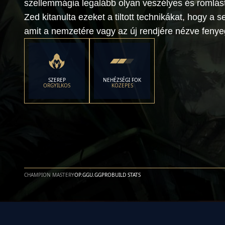
szellemmágia legalább olyan veszélyes és romlás
Zed kitanulta ezeket a tiltott technikákat, hogy a 
amit a nemzetére vagy az új rendjére nézve fenyeg
SZEREP
NEHÉZSÉGI FOK
ORGYILKOS
KÖZEPES
CHAMPION MASTERY
OP.GG
U.GG
PROBUILD STATS