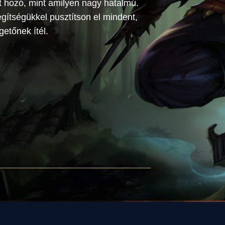
t hozó, mint amilyen nagy hatalmú.
segítségükkel pusztítson el mindent,
etőnek ítél.