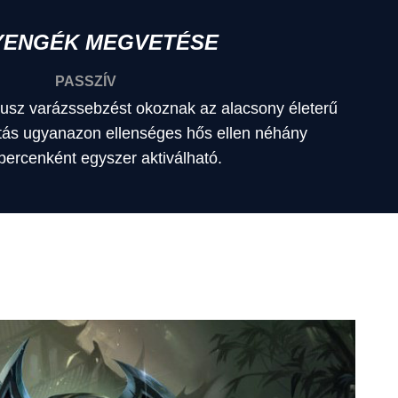
YENGÉK MEGVETÉSE
PASSZÍV
usz varázssebzést okoznak az alacsony életerű
tás ugyanazon ellenséges hős ellen néhány
ercenként egyszer aktiválható.