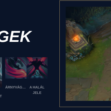
GEK
ÁRNYVÁGÁS
A HALÁL
JELE
T