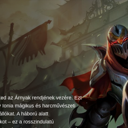
Zed az Árnyak rendjének vezére. Ezt
gy Ionia mágikus és harcművészeti
llókat. A háború alatt
kot – ez a rosszindulatú