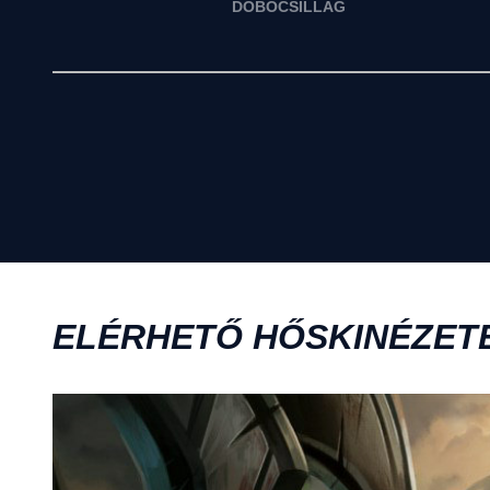
DOBÓCSILLAG
ELÉRHETŐ HŐSKINÉZET