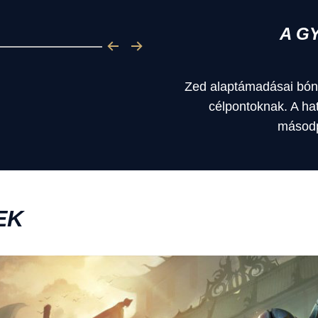
A G
Zed alaptámadásai bón
célpontoknak. A ha
másodp
EK