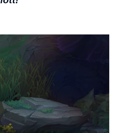
őtt!”