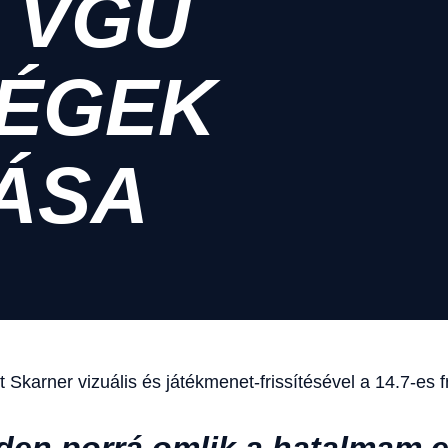
 VGU
SÉGEK
ÁSA
karner vizuális és játékmenet-frissítésével a 14.7-es fr