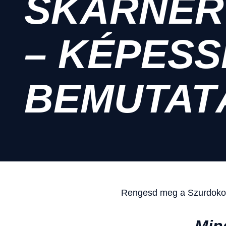
SKARNER
– KÉPES
BEMUTAT
Rengesd meg a Szurdokot S