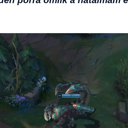
den porrá omlik a hatalmam el