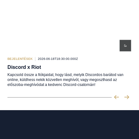
BEJELENTÉSEK
2026-06-18T18:30:00.000Z
BEJ
Discord x Riot
Fé
Kapcsold össze a fiókjaidat, hogy lásd, melyik Discordos barátod van
Fékt
online, küldhess nekik közvetlen meghívót, vagy megoszthasd az
dec
előszoba-meghívódat a kedvenc Discord-csatornán!