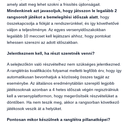
amely alatt meg lehet szokni a frissítés újdonságait.
Mindenkinek azt javasoljuk, hogy játsszon le legalább 2
rangsorolt játékot a bemelegítési időszak alatt
, hogy
összekapcsolja a fiókját a rendszerünkkel, és így követhetővé
váljon a teljesítménye. Az egyes versenyidőszakokban
legalább 10 meccset kell lejátszani ahhoz, hogy pontokat
lehessen szerezni az adott időszakban.
Jelentkeznem kell, ha részt szeretnék venni?
A selejtezőkön való részvételhez nem szükséges jelentkezned.
A ranglétrás kvalifikációs folyamat melletti legfőbb érv, hogy így
automatikusan bevonhatjuk a közösség összes tagját az
eseménybe. Az általános eredménytáblán szereplő legjobb
játékosoknak azonban a 4 hetes időszak végén regisztrálniuk
kell a versenyplatformon, hogy megerősítsék részvételüket a
döntőben. Ha nem teszik meg, akkor a rangsorban következő
játékosok veszik át a helyüket.
Pontosan mikor készülnek a ranglétra pillanatképei?