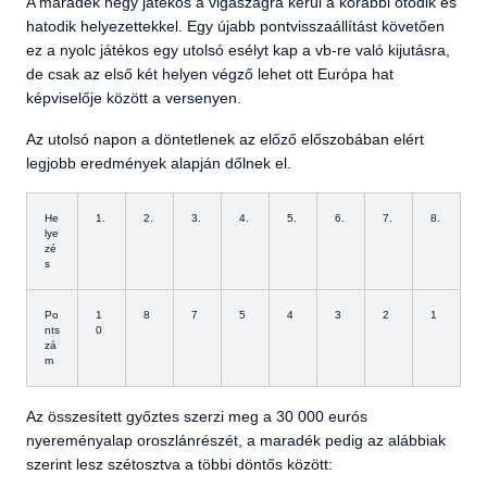
A maradék négy játékos a vigaszágra kerül a korábbi ötödik és
hatodik helyezettekkel. Egy újabb pontvisszaállítást követően
ez a nyolc játékos egy utolsó esélyt kap a vb-re való kijutásra,
de csak az első két helyen végző lehet ott Európa hat
képviselője között a versenyen.
Az utolsó napon a döntetlenek az előző előszobában elért
legjobb eredmények alapján dőlnek el.
He
1.
2.
3.
4.
5.
6.
7.
8.
lye
zé
s
Po
1
8
7
5
4
3
2
1
nts
0
zá
m
Az összesített győztes szerzi meg a 30 000 eurós
nyereményalap oroszlánrészét, a maradék pedig az alábbiak
szerint lesz szétosztva a többi döntős között: