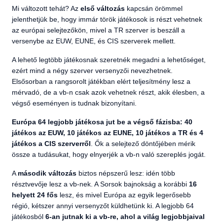
Mi változott tehát? Az
első változás
kapcsán örömmel
jelenthetjük be, hogy immár török játékosok is részt vehetnek
az európai selejtezőkön, mivel a TR szerver is beszáll a
versenybe az EUW, EUNE, és CIS szerverek mellett.
A lehető legtöbb játékosnak szeretnék megadni a lehetőséget,
ezért mind a négy szerver versenyzői nevezhetnek.
Elsősorban a rangsorolt játékban elért teljesítmény lesz a
mérvadó, de a vb-n csak azok vehetnek részt, akik élesben, a
végső eseményen is tudnak bizonyítani.
Európa 64 legjobb játékosa jut be a végső fázisba: 40
játékos az EUW, 10 játékos az EUNE, 10 játékos a TR és 4
játékos a CIS szerverről
. Ők a selejtező döntőjében mérik
össze a tudásukat, hogy elnyerjék a vb-n való szereplés jogát.
A
második változás
biztos népszerű lesz: idén több
résztvevője lesz a vb-nek. A Sorsok bajnokság a korábbi
16
helyett 24
fős
lesz, és mivel Európa az egyik legerősebb
régió, kétszer annyi versenyzőt küldhetünk ki. A legjobb 64
játékosból
6-an jutnak ki a vb-re, ahol a világ legjobbjaival