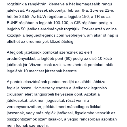
rögzítünk a ranglétrán, kiemelve a hét legmagasabb rangú
játékosait. A rögzítések időpontja: február 8-a, 15-e és 22-e,
hétfőn 23:59. Az EUW régióban a legjobb 150, a TR és az
EUNE régióban a legjobb 100-100, a CIS régióban pedig a
legjobb 50 játékos eredményeit rögzítjük. Ezeket aztán online
közöljük a leagueoflegends.com webhelyen, ám akár öt nap is
eltelhet az eredmények közzétételéig.
A legjobb játékosok pontokat szereznek az elért
eredményeikkel, a legtöbb pont (60) pedig az első 10 közé
jutóknak jár. Viszont csak azok szerezhetnek pontokat, akik
legalább 10 meccset játszanak hetente.
A pontok elosztásának pontos rendjét az alábbi táblázat
foglalja össze. Holtverseny esetén a játékosok legutolsó
ciklusban elért rangsorbeli helyezése dönt. Azokat a
játékosokat, akik nem jogosultak részt venni a
versenysorozatban, például mert másodlagos fiókkal
játszanak, vagy más régiók játékosai, figyelembe vesszük az
összpontszámok számításakor, a végső rangsorban azonban
nem fognak szerepelni.