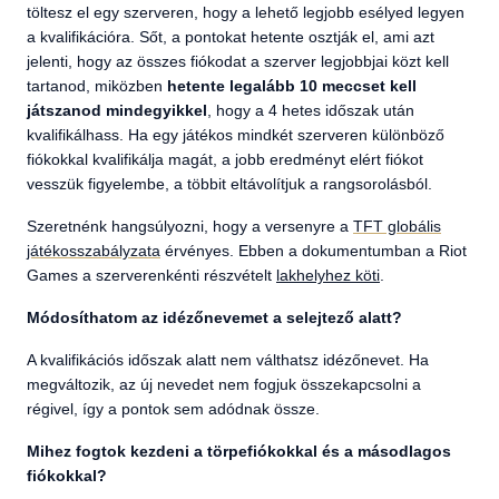
töltesz el egy szerveren, hogy a lehető legjobb esélyed legyen
a kvalifikációra. Sőt, a pontokat hetente osztják el, ami azt
jelenti, hogy az összes fiókodat a szerver legjobbjai közt kell
tartanod, miközben
hetente legalább 10 meccset kell
játszanod mindegyikkel
, hogy a 4 hetes időszak után
kvalifikálhass. Ha egy játékos mindkét szerveren különböző
fiókokkal kvalifikálja magát, a jobb eredményt elért fiókot
vesszük figyelembe, a többit eltávolítjuk a rangsorolásból.
Szeretnénk hangsúlyozni, hogy a versenyre a
TFT globális
játékosszabályzata
érvényes. Ebben a dokumentumban a Riot
Games a szerverenkénti részvételt
lakhelyhez köti
.
Módosíthatom az idézőnevemet a selejtező alatt?
A kvalifikációs időszak alatt nem válthatsz idézőnevet. Ha
megváltozik, az új nevedet nem fogjuk összekapcsolni a
régivel, így a pontok sem adódnak össze.
Mihez fogtok kezdeni a törpefiókokkal és a másodlagos
fiókokkal?