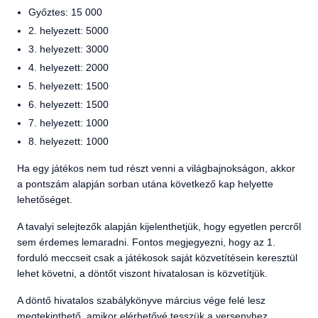
Győztes: 15 000
2. helyezett: 5000
3. helyezett: 3000
4. helyezett: 2000
5. helyezett: 1500
6. helyezett: 1500
7. helyezett: 1000
8. helyezett: 1000
Ha egy játékos nem tud részt venni a világbajnokságon, akkor
a pontszám alapján sorban utána következő kap helyette
lehetőséget.
A tavalyi selejtezők alapján kijelenthetjük, hogy egyetlen percről
sem érdemes lemaradni. Fontos megjegyezni, hogy az 1.
forduló meccseit csak a játékosok saját közvetítésein keresztül
lehet követni, a döntőt viszont hivatalosan is közvetítjük.
A döntő hivatalos szabálykönyve március vége felé lesz
megtekinthető, amikor elérhetővé tesszük a versenyhez