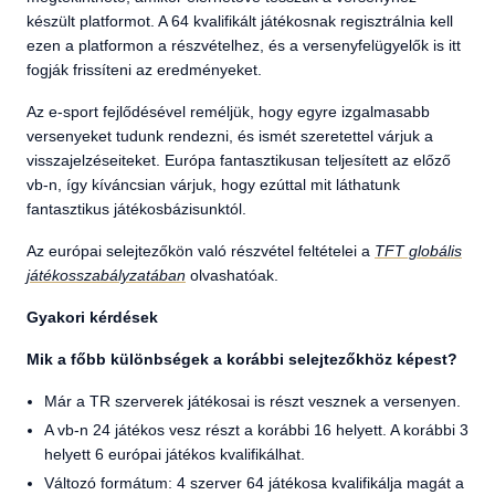
készült platformot. A 64 kvalifikált játékosnak regisztrálnia kell
ezen a platformon a részvételhez, és a versenyfelügyelők is itt
fogják frissíteni az eredményeket.
Az e-sport fejlődésével reméljük, hogy egyre izgalmasabb
versenyeket tudunk rendezni, és ismét szeretettel várjuk a
visszajelzéseiteket. Európa fantasztikusan teljesített az előző
vb-n, így kíváncsian várjuk, hogy ezúttal mit láthatunk
fantasztikus játékosbázisunktól.
Az európai selejtezőkön való részvétel feltételei a
TFT globális
játékosszabályzatában
olvashatóak.
Gyakori kérdések
Mik a főbb különbségek a korábbi selejtezőkhöz képest?
Már a TR szerverek játékosai is részt vesznek a versenyen.
A vb-n 24 játékos vesz részt a korábbi 16 helyett. A korábbi 3
helyett 6 európai játékos kvalifikálhat.
Változó formátum: 4 szerver 64 játékosa kvalifikálja magát a