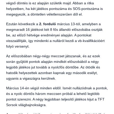
végső döntés is ez alapján születik majd. Abban a ritka
helyzetben, ha két játékos pontszáma és SOS-pontszáma is
megegyezik, a döntetlen véletlenszerűen dől el.
Ezután következik a
2. forduló
március 13-tól, amelyben a
megmaradt 16 játékost két 8 fős állandó előszobába osztják
be, az előző hétvége eredményei alapján. A pontokat
visszaállítják, így mindenki a nulláról kezdi a vb-kvalifikációért
folyó versenyt.
Az előszobában négy-négy meccset játszanak, és az ezek
során gyűjtött pontok alapján mindkét előszobából a négy
legjobb játékos jut tovább a nyolcfős döntőbe. Az ötödik és
hatodik helyezettek azonban kapnak egy második esélyt,
ugyanis a vigaszágra kerülnek.
Március 14-én végül minden eldől. Ismét nullázódnak a pontok,
és a nyolc döntős három meccsen próbál a lehető legtöbb
pontot szerezni. A négy legjobban teljesítő játékos kijut a TFT
Sorsok világbajnokságra.