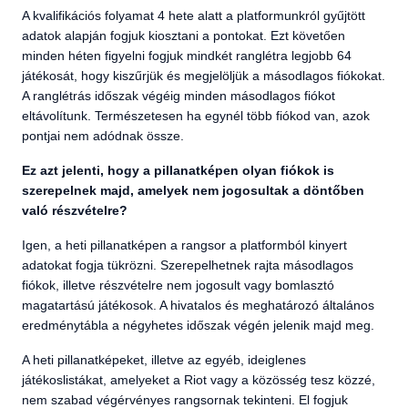
A kvalifikációs folyamat 4 hete alatt a platformunkról gyűjtött
adatok alapján fogjuk kiosztani a pontokat. Ezt követően
minden héten figyelni fogjuk mindkét ranglétra legjobb 64
játékosát, hogy kiszűrjük és megjelöljük a másodlagos fiókokat.
A ranglétrás időszak végéig minden másodlagos fiókot
eltávolítunk. Természetesen ha egynél több fiókod van, azok
pontjai nem adódnak össze.
Ez azt jelenti, hogy a pillanatképen olyan fiókok is
szerepelnek majd, amelyek nem jogosultak a döntőben
való részvételre?
Igen, a heti pillanatképen a rangsor a platformból kinyert
adatokat fogja tükrözni. Szerepelhetnek rajta másodlagos
fiókok, illetve részvételre nem jogosult vagy bomlasztó
magatartású játékosok. A hivatalos és meghatározó általános
eredménytábla a négyhetes időszak végén jelenik majd meg.
A heti pillanatképeket, illetve az egyéb, ideiglenes
játékoslistákat, amelyeket a Riot vagy a közösség tesz közzé,
nem szabad végérvényes rangsornak tekinteni. El fogjuk