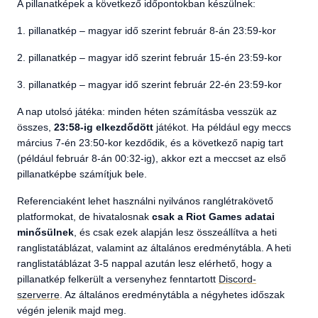
A pillanatképek a következő időpontokban készülnek:
1. pillanatkép – magyar idő szerint február 8-án 23:59-kor
2. pillanatkép – magyar idő szerint február 15-én 23:59-kor
3. pillanatkép – magyar idő szerint február 22-én 23:59-kor
A nap utolsó játéka: minden héten számításba vesszük az
összes,
23:58-ig elkezdődött
játékot. Ha például egy meccs
március 7-én 23:50-kor kezdődik, és a következő napig tart
(például február 8-án 00:32-ig), akkor ezt a meccset az első
pillanatképbe számítjuk bele.
Referenciaként lehet használni nyilvános ranglétrakövető
platformokat, de hivatalosnak
csak a Riot Games adatai
minősülnek
, és csak ezek alapján lesz összeállítva a heti
ranglistatáblázat, valamint az általános eredménytábla. A heti
ranglistatáblázat 3-5 nappal azután lesz elérhető, hogy a
pillanatkép felkerült a versenyhez fenntartott
Discord-
szerverre
. Az általános eredménytábla a négyhetes időszak
végén jelenik majd meg.