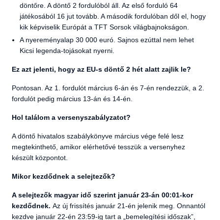
döntőre. A döntő 2 fordulóból áll. Az első forduló 64
játékosából 16 jut tovább. A második fordulóban dől el, hogy
kik képviselik Európát a TFT Sorsok világbajnokságon.
A nyereményalap 30 000 euró. Sajnos ezúttal nem lehet
Kicsi legenda-tojásokat nyerni.
Ez azt jelenti, hogy az EU-s döntő 2 hét alatt zajlik le?
Pontosan. Az 1. fordulót március 6-án és 7-én rendezzük, a 2.
fordulót pedig március 13-án és 14-én.
Hol találom a versenyszabályzatot?
A döntő hivatalos szabálykönyve március vége felé lesz
megtekinthető, amikor elérhetővé tesszük a versenyhez
készült központot.
Mikor kezdődnek a selejtezők?
A selejtezők magyar idő szerint január 23-án 00:01-kor
kezdődnek.
Az új frissítés január 21-én jelenik meg. Onnantól
kezdve január 22-én 23:59-ig tart a „bemelegítési időszak”,