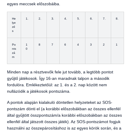
egyes meccsek előszobáiba.
He
1.
2.
3.
4.
5.
6.
7.
8.
lye
zé
s
Po
1
8
7
6
4
3
2
1
nts
0
zá
m
Minden nap a résztvevők fele jut tovább, a legtöbb pontot
gyűjtő játékosok. Így 16-an maradnak talpon a második
fordulóra. Emlékeztetőül: az 1. és a 2. nap között nem
nullázódik a játékosok pontszáma.
A pontok alapján kialakuló döntetlen helyzeteket az SOS-
pontszám dönti el (a korábbi előszobákban az összes ellenfél
által gyűjtött összpontszám/a korábbi előszobákban az összes
ellenfél által játszott összes játék). Az SOS-pontszámot fogjuk
használni az összepárosításhoz is az egyes körök során, és a