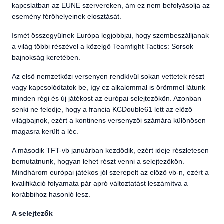
kapcslatban az EUNE szervereken, ám ez nem befolyásolja az
esemény férőhelyeinek elosztását.
Ismét összegyűlnek Európa legjobbjai, hogy szembeszálljanak
a világ többi részével a közelgő Teamfight Tactics: Sorsok
bajnokság keretében.
Az első nemzetközi versenyen rendkívül sokan vettetek részt
vagy kapcsolódtatok be, így ez alkalommal is örömmel látunk
minden régi és új játékost az európai selejtezőkön. Azonban
senki ne feledje, hogy a francia KCDouble61 lett az előző
világbajnok, ezért a kontinens versenyzői számára különösen
magasra került a léc.
A második TFT-vb januárban kezdődik, ezért ideje részletesen
bemutatnunk, hogyan lehet részt venni a selejtezőkön.
Mindhárom európai játékos jól szerepelt az előző vb-n, ezért a
kvalifikáció folyamata pár apró változtatást leszámítva a
korábbihoz hasonló lesz.
A selejtezők