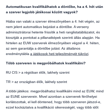
Automatikusan kvalifikálhatok a döntőbe, ha a 4. hét után
a szerver legjobb játékosai között vagyok?
Hiába van valaki a szerver élmezőnyében a 4. hét végén, az
nem jelent automatikus bejutást a döntőbe. A verseny
adminisztrátorai hetente frissítik a heti ranglistatáblázatot, és
kiosztják a pontokat a pillanatképek szerinti állás alapján. Ha
hirtelen az EUW szerverek élmezőnyében végzel a 4. héten,
az sem garantálja a döntőbe jutást. Az általános
eredménytábla
a játékosok heti teljesítményét tükrözi
.
Több szerveren is megpróbálhatok kvalifikálni?
RU CIS > a régióban élők, lakhely szerint
TR > az országban élők, lakhely szerint
A többi játékos: megpróbálhatsz kvalifikálni mind az EUW, mind
az EUNE szerverein. Mivel azonban a szerverek férőhelyei
korlátozottak, el kell döntened, hogy több szerveren játszol-e,
ezzel kockáztatva a kvalifikáció sikerességét, vagy több időt