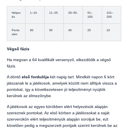
Helyez
1–10.
11–25.
26–50.
51–
101–
és
100.
200.
Ponts
60
50
40
25
10
zám
Végső fázis
Ha megvan a 64 kvalifikált versenyző, elkezdődik a végső
fázis.
A döntő
első fordulója
két napig tart. Mindkét napon 6 kört
játszanak le a játékosok, amelyek között nem állítjuk vissza a
pontokat, így a következetesen jó teljesítményt nyújtók
kerülnek az élmezőnybe.
A játékosok az egyes körökben elért helyezésük alapján
szereznek pontokat. Az első körben a játékosokat a saját
szerverükön elért teljesítményük alapján soroljuk be, ezt
követően pedig a megszerzett pontjaik szerint kerülnek be az