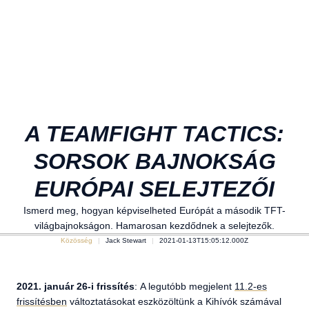
A TEAMFIGHT TACTICS:
SORSOK BAJNOKSÁG
EURÓPAI SELEJTEZŐI
Ismerd meg, hogyan képviselheted Európát a második TFT-
világbajnokságon. Hamarosan kezdődnek a selejtezők.
Közösség
Jack Stewart
2021-01-13T15:05:12.000Z
2
021. január 26-i frissítés
: A legutóbb megjelent
11.2-es
frissítésben
változtatásokat eszközöltünk a Kihívók számával