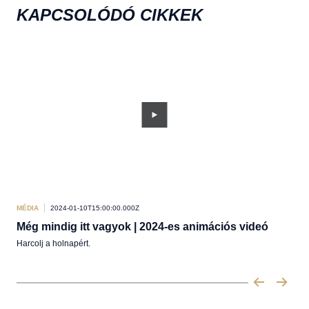
KAPCSOLÓDÓ CIKKEK
MÉDIA
2024-01-10T15:00:00.000Z
KÖZ
Még mindig itt vagyok | 2024-es animációs videó
Lél
Harcolj a holnapért.
Test