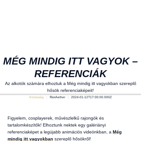
MÉG MINDIG ITT VAGYOK –
REFERENCIÁK
Az alkotók számára elhoztuk a Még mindig itt vagyokban szereplő
hősök referenciaképeit!
Közösség
RiotAether
2024-01-12T17:00:00.000Z
Figyelem, cosplayerek, művészlelkű rajongók és
tartalomkészítők! Elhoztunk nektek egy galériányi
referenciaképet a legújabb animációs videónkban, a
Még
mindig itt vagyokban
szereplő hősökről!