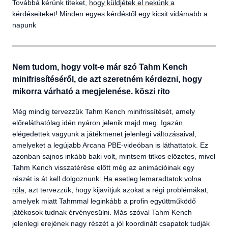
Továbbá kérünk titeket,
hogy küldjétek el nekünk a
kérdéseiteket
! Minden egyes kérdéstől egy kicsit vidámabb a
napunk
Nem tudom, hogy volt-e már szó Tahm Kench
minifrissítéséről, de azt szeretném kérdezni, hogy
mikorra várható a megjelenése. köszi rito
Még mindig tervezzük Tahm Kench minifrissítését, amely
előreláthatólag idén nyáron jelenik majd meg. Igazán
elégedettek vagyunk a játékmenet jelenlegi változásaival,
amelyeket a legújabb Arcana PBE-videóban is láthattatok. Ez
azonban sajnos inkább baki volt, mintsem titkos előzetes, mivel
Tahm Kench visszatérése előtt még az animációinak egy
részét is át kell dolgoznunk.
Ha esetleg lemaradtatok volna
róla
, azt tervezzük, hogy kijavítjuk azokat a régi problémákat,
amelyek miatt Tahmmal leginkább a profin együttműködő
játékosok tudnak érvényesülni. Más szóval Tahm Kench
jelenlegi erejének nagy részét a jól koordinált csapatok tudják