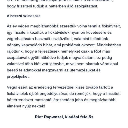
hogy frissíteni tudjuk a háttérben álló szolgáltatást.
A hosszú szünet oka
Az év végén megbízhatóbbá szerettük volna tenni a fiókátvitelt,
így frissíteni kezdtük a fiókátvitelek nyomon követésére és
végrehajtására használt eszközöket, valamint felfedtünk
néhány kapcsolódó hibát, ami problémát okozott. Mindeközben
rájöttünk, hogy a fejlesztések némelyikét csak a Riot más
csapataival együttműködve tudjuk megvalósítani, ez pedig
valamivel több időt vett igénybe, mivel nem akartuk váratlanul
beeső feladatokkal megzavarni az ütemezésüket és
projektjeiket.
Végül ezért az eredetileg tervezettnél kissé tovább tartott a
fiókátvitelek újbóli engedélyezése, de reméljük, hogy a frissített
háttérrendszer mostantól érezhetően jobb és megbízhatóbb
élményt nyújt nektek!
Riot Rapwnzel, kiadási felelős