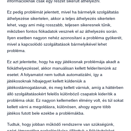
információknak csak egy részét sikerült áthelyezni.
Ez pedig problémát jelentett, mivel ha bármelyik szolgáltatás
áthelyezése sikertelen, akkor a teljes áthelyezés sikertelen
lehet, vagy ami még rosszabb, teljesen sikeresnek tűnik,
miközben fontos fiókadatok vesznek el az áthelyezés során.
Ilyen esetben nagyon nehéz azonosítani a probléma gyökerét,
mivel a kapcsolódó szolgáltatások bármelyikével lehet
probléma.
Ez azt jelentette, hogy ha egy játékosnak problémája akadt a
fiókáthelyezéssel, akkor manuálisan kellett felderítenünk az
esetet. A folyamatot nem tudtuk automatizálni, így a
játékosoknak hibajegyet kellett küldeniük a
játékostámogatásnak, és meg kellett várniuk, amíg a háttérben
álló szolgáltatásokért felelős különböző csapatok kiderítik a
probléma okát. Ez nagyon kellemetlen élmény volt, és túl sokat
kellett várni a megoldásra, különösen, ahogy egyre több
játékos futott bele ezekbe a problémákba.
Tudtuk, hogy jobban működő rendszerre van szükségünk,
ezért átmenetileg parkolópályára állítottuk a fiókátviteleket,