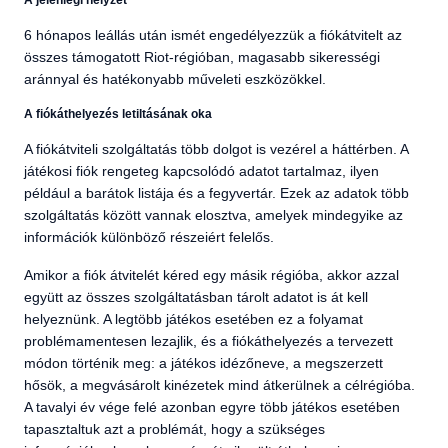
A jelenlegi helyzet
6 hónapos leállás után ismét engedélyezzük a fiókátvitelt az
összes támogatott Riot-régióban, magasabb sikerességi
aránnyal és hatékonyabb műveleti eszközökkel.
A fiókáthelyezés letiltásának oka
A fiókátviteli szolgáltatás több dolgot is vezérel a háttérben. A
játékosi fiók rengeteg kapcsolódó adatot tartalmaz, ilyen
például a barátok listája és a fegyvertár. Ezek az adatok több
szolgáltatás között vannak elosztva, amelyek mindegyike az
információk különböző részeiért felelős.
Amikor a fiók átvitelét kéred egy másik régióba, akkor azzal
együtt az összes szolgáltatásban tárolt adatot is át kell
helyeznünk. A legtöbb játékos esetében ez a folyamat
problémamentesen lezajlik, és a fiókáthelyezés a tervezett
módon történik meg: a játékos idézőneve, a megszerzett
hősök, a megvásárolt kinézetek mind átkerülnek a célrégióba.
A tavalyi év vége felé azonban egyre több játékos esetében
tapasztaltuk azt a problémát, hogy a szükséges