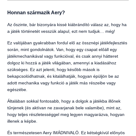
Honnan származik Aery?
Az őszinte, bár bizonyára kissé kiábrándító válasz az, hogy ha
a játék történetét vesszük alapul, ezt nem tudjuk… még!
Ez valójában gyakrabban fordul elő az össznépi játékfejlesztés
során, mint gondolnátok. Van, hogy egy csapat előáll egy
játékmechanikával vagy funkcióval, és csak annyi hátteret
dolgoz ki hozzá a játék világában, amennyi a kiadásához
szükséges. Ez azt jelenti, hogy később mások is
bekapcsolódhatnak, és kitalálhatják, hogyan épüljön be az
adott mechanika vagy funkció a játék más részeibe vagy
egészébe.
Általában sokkal fontosabb, hogy a dolgok a játékba illőnek
tűnjenek (és aktívan ne zavarjanak bele valamibe), mint az,
hogy teljes részletességgel meg legyen magyarázva, hogyan
illenek a képbe.
És természetesen Aery IMÁDNIVALÓ. Ez kétségkívül előnyös