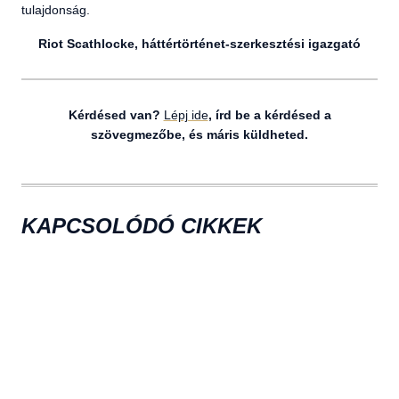
tulajdonság.
Riot Scathlocke, háttértörténet-szerkesztési igazgató
Kérdésed van?
Lépj ide
, írd be a kérdésed a
szövegmezőbe, és máris küldheted.
KAPCSOLÓDÓ CIKKEK