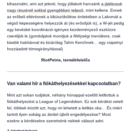
kihasználni, ami azt jelenti, hogy jóllakott harcsánk
a játékosok
nagy részénél sokkal gyengébben teljesít
, mint kellene. Ennek
az erőbeli eltérésnek a kiküszöbölése érdekében a Lakomát a
végső képességére helyezzük át (és erősítjük is), a W-jét pedig
egy kevésbé koordináció-igényes kezdeményező eszközre
cseréljük le (gondoljatok mondjuk a Mélységi merülésre, csak
kisebb hatótávval és kizárólag Tahm Kenchnek… egy csipetnyi
hozzáadott tömegirányítással).
RiotPetrie, termékfelelős
Van valami hír a fiókáthelyezésekkel kapcsolatban?
Mint azt sokan tudjátok, néhány hónappal ezelőtt letiltottuk a
fiókáthelyezést a League of Legendsben. Ez sok kérdést vetett
fel, többek között azt, hogy mi lehetett a letiltás oka… És miért
tartott ilyen sokáig az átvitel újbóli engedélyezése? Most
ezekre a kérdésekre szeretnénk nektek választ adni.