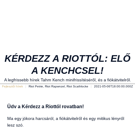
KÉRDEZZ A RIOTTÓL: ELŐ
A KENCHCSEL!
A legfrissebb hírek Tahm Kench minifrissítéséről, és a fiókátvitelről.
Fejlesztői hírek
Riot Petrie, Riot Rapwnzel, Riot Scathlocke
2021-05-06T18:00:00.000Z
Üdv a Kérdezz a Riottól rovatban!
Ma egy jókora harcsáról, a fiókátvitelről és egy mitikus lényről
lesz szó.