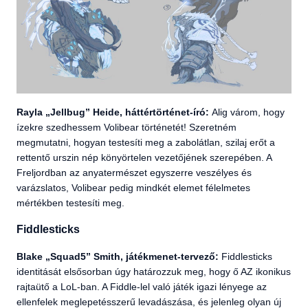
Rayla „Jellbug” Heide, háttértörténet-író:
Alig várom, hogy
ízekre szedhessem Volibear történetét! Szeretném
megmutatni, hogyan testesíti meg a zabolátlan, szilaj erőt a
rettentő urszin nép könyörtelen vezetőjének szerepében. A
Freljordban az anyatermészet egyszerre veszélyes és
varázslatos, Volibear pedig mindkét elemet félelmetes
mértékben testesíti meg.
Fiddlesticks
Blake „Squad5” Smith, játékmenet-tervező:
Fiddlesticks
identitását elsősorban úgy határozzuk meg, hogy ő AZ ikonikus
rajtaütő a LoL-ban. A Fiddle-lel való játék igazi lényege az
ellenfelek meglepetésszerű levadászása, és jelenleg olyan új