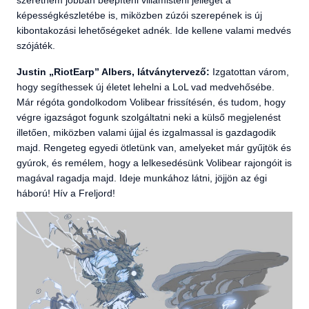
képességkészletébe is, miközben zúzói szerepének is új
kibontakozási lehetőségeket adnék. Ide kellene valami medvés
szójáték.
Justin „RiotEarp” Albers, látványtervező:
Izgatottan várom,
hogy segíthessek új életet lehelni a LoL vad medvehősébe.
Már régóta gondolkodom Volibear frissítésén, és tudom, hogy
végre igazságot fogunk szolgáltatni neki a külső megjelenést
illetően, miközben valami újjal és izgalmassal is gazdagodik
majd. Rengeteg egyedi ötletünk van, amelyeket már gyűjtök és
gyúrok, és remélem, hogy a lelkesedésünk Volibear rajongóit is
magával ragadja majd. Ideje munkához látni, jöjjön az égi
háború! Hív a Freljord!