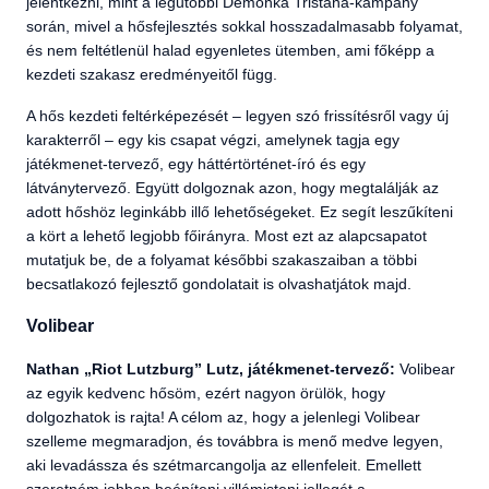
jelentkezni, mint a legutóbbi Démonka Tristana-kampány
során, mivel a hősfejlesztés sokkal hosszadalmasabb folyamat,
és nem feltétlenül halad egyenletes ütemben, ami főképp a
kezdeti szakasz eredményeitől függ.
A hős kezdeti feltérképezését – legyen szó frissítésről vagy új
karakterről – egy kis csapat végzi, amelynek tagja egy
játékmenet-tervező, egy háttértörténet-író és egy
látványtervező. Együtt dolgoznak azon, hogy megtalálják az
adott hőshöz leginkább illő lehetőségeket. Ez segít leszűkíteni
a kört a lehető legjobb főirányra. Most ezt az alapcsapatot
mutatjuk be, de a folyamat későbbi szakaszaiban a többi
becsatlakozó fejlesztő gondolatait is olvashatjátok majd.
Volibear
Nathan „Riot Lutzburg” Lutz, játékmenet-tervező:
Volibear
az egyik kedvenc hősöm, ezért nagyon örülök, hogy
dolgozhatok is rajta! A célom az, hogy a jelenlegi Volibear
szelleme megmaradjon, és továbbra is menő medve legyen,
aki levadássza és szétmarcangolja az ellenfeleit. Emellett
szeretném jobban beépíteni villámisteni jellegét a