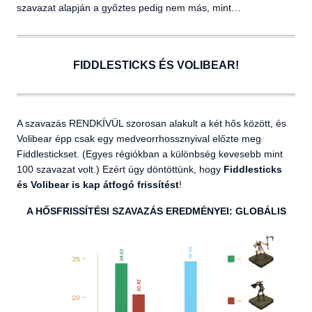
szavazat alapján a győztes pedig nem más, mint…
FIDDLESTICKS ÉS VOLIBEAR!
A szavazás RENDKÍVÜL szorosan alakult a két hős között, és
Volibear épp csak egy medveorrhossznyival előzte meg
Fiddlestickset. (Egyes régiókban a különbség kevesebb mint
100 szavazat volt.) Ezért úgy döntöttünk, hogy
Fiddlesticks
és Volibear is kap átfogó frissítést
!
A HŐSFRISSÍTÉSI SZAVAZÁS EREDMÉNYEI: GLOBÁLIS