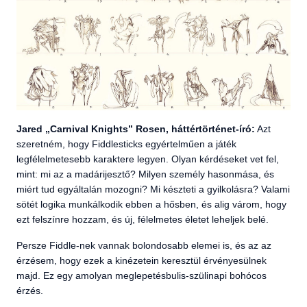
Jared „Carnival Knights” Rosen, háttértörténet-író:
Azt
szeretném, hogy Fiddlesticks egyértelműen a játék
legfélelmetesebb karaktere legyen. Olyan kérdéseket vet fel,
mint: mi az a madárijesztő? Milyen személy hasonmása, és
miért tud egyáltalán mozogni? Mi készteti a gyilkolásra? Valami
sötét logika munkálkodik ebben a hősben, és alig várom, hogy
ezt felszínre hozzam, és új, félelmetes életet leheljek belé.
Persze Fiddle-nek vannak bolondosabb elemei is, és az az
érzésem, hogy ezek a kinézetein keresztül érvényesülnek
majd. Ez egy amolyan meglepetésbulis-szülinapi bohócos
érzés.