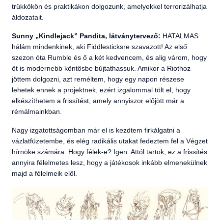
trükkökön és praktikákon dolgozunk, amelyekkel terrorizálhatja
áldozatait.
Sunny „Kindlejack” Pandita, látványtervező:
HATALMAS
hálám mindenkinek, aki Fiddlesticksre szavazott! Az első
szezon óta Rumble és ő a két kedvencem, és alig várom, hogy
őt is modernebb köntösbe bújtathassuk. Amikor a Riothoz
jöttem dolgozni, azt reméltem, hogy egy napon részese
lehetek ennek a projektnek, ezért izgalommal tölt el, hogy
elkészíthetem a frissítést, amely annyiszor előjött már a
rémálmainkban.
Nagy izgatottságomban már el is kezdtem firkálgatni a
vázlatfüzetembe, és elég radikális utakat fedeztem fel a Végzet
hírnöke számára. Hogy félek-e? Igen. Attól tartok, ez a frissítés
annyira félelmetes lesz, hogy a játékosok inkább elmenekülnek
majd a félelmeik elől.