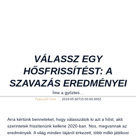
VÁLASSZ EGY
HŐSFRISSÍTÉST: A
SZAVAZÁS EREDMÉNYEI
Íme a győztes…
Fejlesztői hírek
2019-05-30T15:00:00.000Z
Arra kértünk benneteket, hogy válasszátok ki azt a hőst, akit
szerintetek frissítenünk kellene 2020-ban. Nos, megvannak az
eredmények. A világ minden tájáról érkezett, több millió játékosi