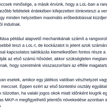
eccsek minősége, a másik érvünk, hogy a LoL-ban a rangs
őbb feltételek érdekében kifejezetten tönkreteszi a vers
hogy minden helyzetben maximális erőbedobással küzdje
ól indulnak.
itiltása például alapvető mechanikának számít a rangsor
bbé teszi a LoL-t, de kockázatot is jelent azok számára
tással kapcsolatos taktikázás kiemelkedően fontos része 
tiltják az első számú hősödet, akkor szükségtelen megta
nak, hogy szeretnénk visszaszorítani az efféle magatart
an esetek, amikor egy játékos valóban vészhelyzet vagy
t meccset. Éppen ezért az első büntetési osztály egyálta
 túlzottan, ha valaki jogos okok miatt időnként kiugrik eg
 MKP-n megfigyelhető jelentős növekedése azonban arr
ó.