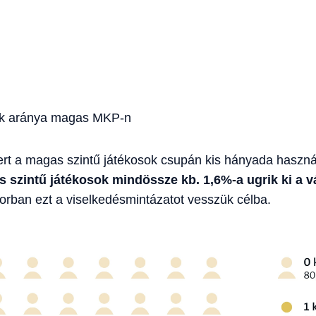
ok aránya magas MKP-n
zert a magas szintű játékosok csupán kis hányada haszná
 szintű játékosok mindössze kb. 1,6%-a ugrik ki a vá
orban ezt a viselkedésmintázatot vesszük célba.