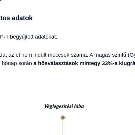
tos adatok
-n begyűjtött adatokat.
dat az el nem indult meccsek száma. A magas szintű (G
y hónap során
a hősválasztások mintegy 33%-a kiugrá