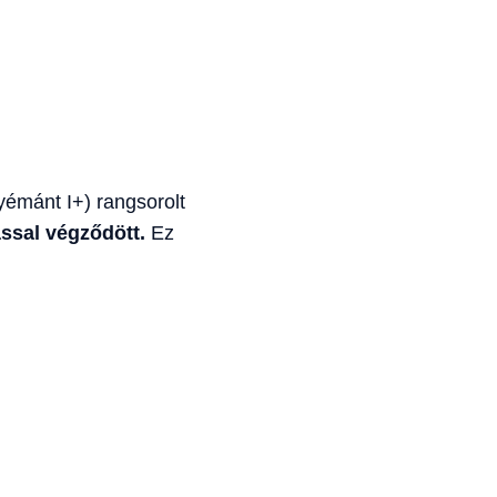
yémánt I+) rangsorolt
ssal végződött.
Ez