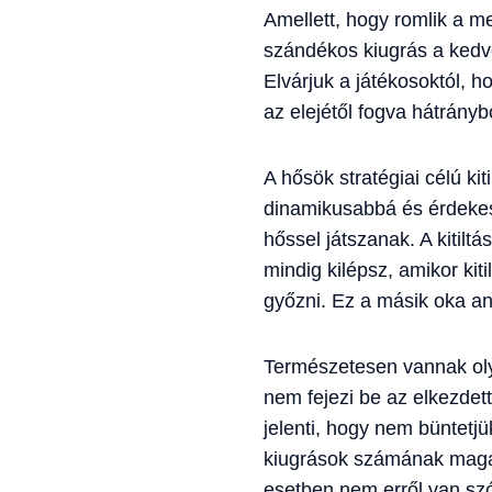
Amellett, hogy romlik a m
szándékos kiugrás a kedvez
Elvárjuk a játékosoktól, 
az elejétől fogva hátrányb
A hősök stratégiai célú k
dinamikusabbá és érdekese
hőssel játszanak. A kitil
mindig kilépsz, amikor ki
győzni. Ez a másik oka an
Természetesen vannak oly
nem fejezi be az elkezdet
jelenti, hogy nem büntetjük
kiugrások számának magas
esetben nem erről van sz