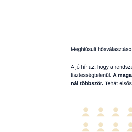
Meghiúsult hősválasztás
A jó hír az, hogy a rends
tisztességtelenül.
A magas
nál többször.
Tehát elsős