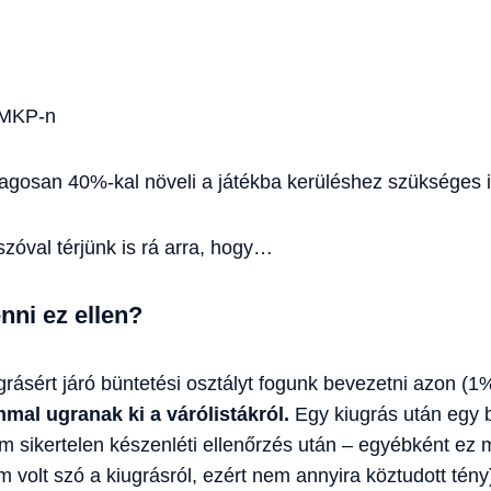
 MKP-n
tlagosan 40%-kal növeli a játékba kerüléshez szükséges i
zóval térjünk is rá arra, hogy…
nni ez ellen?
grásért járó büntetési osztályt fogunk bevezetni azon (1%
mal ugranak ki a várólistákról.
Egy kiugrás után egy bü
om sikertelen készenléti ellenőrzés után – egyébként ez 
volt szó a kiugrásról, ezért nem annyira köztudott tény)