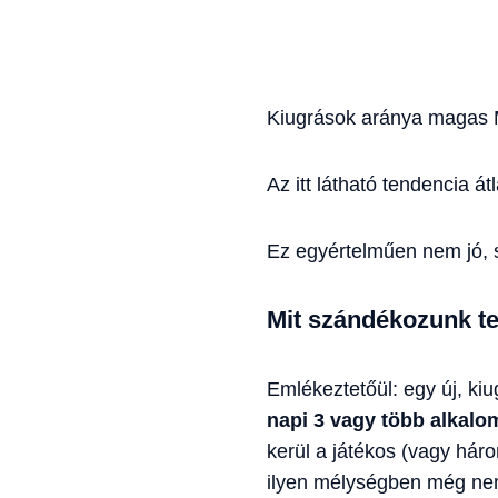
Kiugrások aránya magas
Az itt látható tendencia á
Ez egyértelműen nem jó, s
Mit szándékozunk te
Emlékeztetőül: egy új, kiu
napi 3 vagy több alkalom
kerül a játékos (vagy hár
ilyen mélységben még nem 