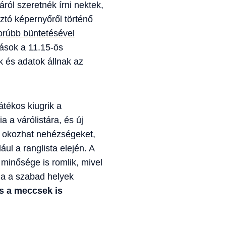
ól szeretnék írni nektek,
ztó képernyőről történő
gorúbb büntetésével
tások a 11.15-ös
k és adatok állnak az
átékos kiugrik a
 a várólistára, és új
n okozhat nehézségeket,
ul a ranglista elején. A
minősége is romlik, mivel
ia a szabad helyek
és a meccsek is