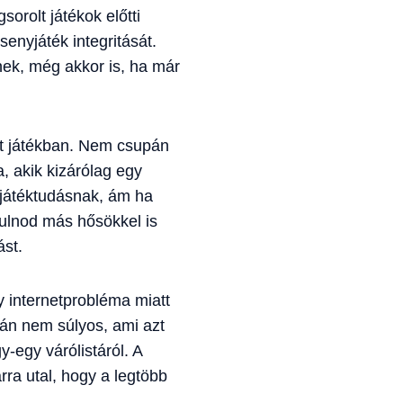
orolt játékok előtti
enyjáték integritását.
nek, még akkor is, ha már
olt játékban. Nem csupán
, akik kizárólag egy
a játéktudásnak, ám ha
nulnod más hősökkel is
ást.
 internetprobléma miatt
lán nem súlyos, ami azt
y-egy várólistáról. A
a utal, hogy a legtöbb