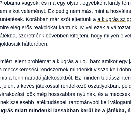
robama vagyok, és ma egy olyan, egyébként király témár
nem alkot véleményt. Ez pedig nem más, mint a hősválas
 büntetések. Korábban már szót ejtettünk a
a kiugrás szi
mire elég erős reakciókat kaptunk. Mivel ezek a változta
 játékba, szeretnénk bővebben kifejteni, hogy milyen elve
oldásaik hátterében.
miért jelent problémát a kiugrás a LoL-ban: amikor egy j
a meccskeresési rendszernek mindenkit vissza kell dobnia
tania a fennmaradó játékosokból. Ez minden tudásszinte
jelent a kevés játékossal rendelkező osztályokban, példá
várakozási idők még hosszabbra nyúlnak, és a meccsek 
ek szélesebb játéktudásbeli tartományból kell válogatn
ugrás miatt mindenki lassabban kerül be a játékba, 