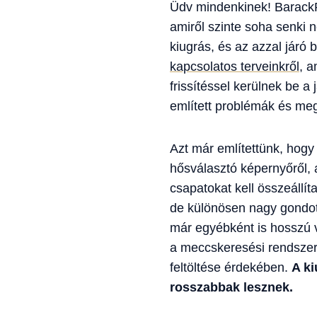
Üdv mindenkinek! BarackP
amiről szinte soha senki 
kiugrás, és az azzal járó
kapcsolatos terveinkről
, a
frissítéssel kerülnek be a
említett problémák és meg
Azt már említettünk, hogy 
hősválasztó képernyőről, 
csapatokat kell összeállí
de különösen nagy gondot 
már egyébként is hosszú 
a meccskeresési rendszern
feltöltése érdekében.
A ki
rosszabbak lesznek.