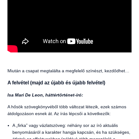
Miután a csapat megtalálta a megfelelő színészt, kezdődhet…
A felvétel (majd az újabb és újabb felvétel)
Isa Mari De Leon, háttértörténet-író:
A hősök szövegkönyvéből több változat létezik, ezek számos
átdolgozáson esnek át. Az írás lépcsői a következők:
A „firka” vagy vázlatszöveg: néhány sor az író aktuális
benyomásáról a karakter hangja kapcsán, és ha szükséges,