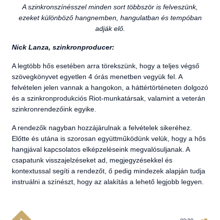
A szinkronszínésszel minden sort többször is felveszünk,
ezeket különböző hangnemben, hangulatban és tempóban
adják elő.
Nick Lanza, szinkronproducer:
A legtöbb hős esetében arra törekszünk, hogy a teljes végső
szövegkönyvet egyetlen 4 órás menetben vegyük fel. A
felvételen jelen vannak a hangokon, a háttértörténeten dolgozó
és a szinkronprodukciós Riot-munkatársak, valamint a veterán
szinkronrendezőink egyike.
A rendezők nagyban hozzájárulnak a felvételek sikeréhez.
Előtte és utána is szorosan együttműködünk velük, hogy a hős
hangjával kapcsolatos elképzeléseink megvalósuljanak. A
csapatunk visszajelzéseket ad, megjegyzésekkel és
kontextussal segíti a rendezőt, ő pedig mindezek alapján tudja
instruálni a színészt, hogy az alakítás a lehető legjobb legyen.