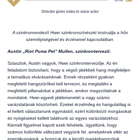
00:00
Director gives notes to voice actor
A szinkronrendező Hwei szinkronszínészét instruálja a hős
személyiségével és érzéseivel kapcsolatban.
Austin „Riot Puma Pet” Mullen, szinkrontervező:
Sziasztok, Austin vagyok, Hwei szinkrontervezője. Az én
feladatom biztosítani, hogy a végső játékbeli hang megfeleljen
a tematikus elvárásainknak. Ennek részeként gyakran
megfelelő hangszűrőket kell tervezni, és megtalálni a
megfelelő pillanatokat a játékban, amikor megszólalnak a
mondatok. Hwei egyedi játékmenetét a nagy számú
varázslatának köszönheti. Ezeket érzelmileg és hangulatilag is
el kellett választanunk egymástól, ezért különböző morgásokat
és nyögéseket kellett találnunk az egyes varázslatokhoz.
Kiemelt figyelmet kapott ezek felvétele, ügyeltünk, hogy
számos különféle változatot vegyünk fel, amelyeknek eltér az
energikusságuk, a hosszuk és a kezdő magánhangzójuk.