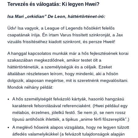
Tervezés és válogatás: Ki legyen Hwei?
Isa Mari „orkidian” De Leon, háttértörténet-író:
Üdv! Isa vagyok, a League of Legends hősökért felelős
csapatának írója. Én írtam Varus frissített szinkronját, a Jax
vizuális frissítéséhez kiadott szinkront, és persze Hweit!
A hanggal kapcsolatos munkák már a hős fejlesztésének korai
szakaszában megkezdődnek, amikor testet ölt a
háttértörténetük, a személyiségük és a céljaik. Ezeket
általában részletesen leírom, hogy mindenki, aki a hősön
dolgozik, alaposan megértse, mit is szeretnénk megvalósítani.
Mondok néhány példát:
A hős személyiségét felvázoló kártyák, hasonló hangzású
karakterek felsorolásával referenciaként. (Hwei például egy
mélabús, érzelmes, jólelkű festő. Se nem jó, se nem rossz
típusú antihősök ihlették, a tipikus „anime férfi főszereplők”.)
A meglévő hőseink alapos vizsgálata, hogy ne legyen túlzott
átfedés valamelyikükkel (a felvázolt tulajdonságok alapján