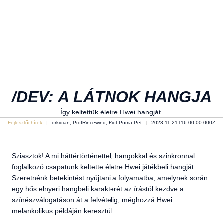
/DEV: A LÁTNOK HANGJA
Így keltettük életre Hwei hangját.
Fejlesztői hírek
orkidian, ProfRincewind, Riot Puma Pet
2023-11-21T16:00:00.000Z
Sziasztok! A mi háttértörténettel, hangokkal és szinkronnal
foglalkozó csapatunk keltette életre Hwei játékbeli hangját.
Szeretnénk betekintést nyújtani a folyamatba, amelynek során
egy hős elnyeri hangbeli karakterét az írástól kezdve a
színészválogatáson át a felvételig, méghozzá Hwei
melankolikus példáján keresztül.