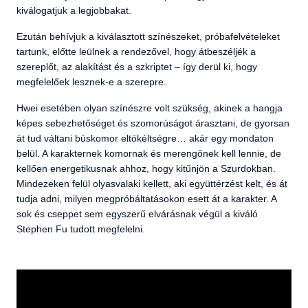
kiválogatjuk a legjobbakat.
Ezután behívjuk a kiválasztott színészeket, próbafelvételeket
tartunk, előtte leülnek a rendezővel, hogy átbeszéljék a
szereplőt, az alakítást és a szkriptet – így derül ki, hogy
megfelelőek lesznek-e a szerepre.
Hwei esetében olyan színészre volt szükség, akinek a hangja
képes sebezhetőséget és szomorúságot árasztani, de gyorsan
át tud váltani búskomor eltökéltségre… akár egy mondaton
belül. A karakternek komornak és merengőnek kell lennie, de
kellően energetikusnak ahhoz, hogy kitűnjön a Szurdokban.
Mindezeken felül olyasvalaki kellett, aki együttérzést kelt, és át
tudja adni, milyen megpróbáltatásokon esett át a karakter. A
sok és cseppet sem egyszerű elvárásnak végül a kiváló
Stephen Fu tudott megfelelni.