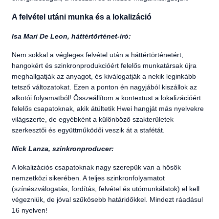
A felvétel utáni munka és a lokalizáció
Isa Mari De Leon, háttértörténet-író:
Nem sokkal a végleges felvétel után a háttértörténetért,
hangokért és szinkronprodukcióért felelős munkatársak újra
meghallgatják az anyagot, és kiválogatják a nekik leginkább
tetsző változatokat. Ezen a ponton én nagyjából kiszállok az
alkotói folyamatból! Összeállítom a kontextust a lokalizációért
felelős csapatoknak, akik átültetik Hwei hangját más nyelvekre
világszerte, de egyébként a különböző szakterületek
szerkesztői és együttműködői veszik át a stafétát.
Nick Lanza, szinkronproducer:
A lokalizációs csapatoknak nagy szerepük van a hősök
nemzetközi sikerében. A teljes szinkronfolyamatot
(színészválogatás, fordítás, felvétel és utómunkálatok) el kell
végezniük, de jóval szűkösebb határidőkkel. Mindezt ráadásul
16 nyelven!