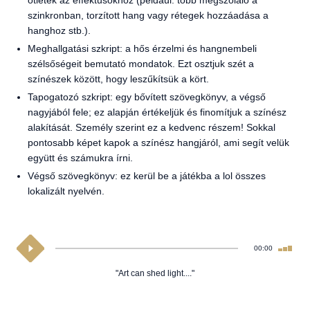
ötletek az effektusokhoz (például: több megszólaló a
szinkronban, torzított hang vagy rétegek hozzáadása a
hanghoz stb.).
Meghallgatási szkript: a hős érzelmi és hangnembeli
szélsőségeit bemutató mondatok. Ezt osztjuk szét a
színészek között, hogy leszűkítsük a kört.
Tapogatozó szkript: egy bővített szövegkönyv, a végső
nagyjából fele; ez alapján értékeljük és finomítjuk a színész
alakítását. Személy szerint ez a kedvenc részem! Sokkal
pontosabb képet kapok a színész hangjáról, ami segít velük
együtt és számukra írni.
Végső szövegkönyv: ez kerül be a játékba a lol összes
lokalizált nyelvén.
00:00
"Art can shed light...."