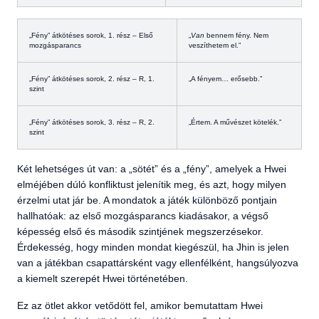
„
Fény” átkötéses sorok, 1. rész – Első
„
Van
bennem fény. Nem
mozgásparancs
veszíthetem el.”
„
Fény” átkötéses sorok, 2. rész – R, 1.
„
A fényem… erősebb.”
szint
„
Fény” átkötéses sorok, 3. rész – R, 2.
„
Értem. A művészet kötelék.”
szint
Két lehetséges út van: a „sötét” és a „fény”, amelyek a Hwei
elméjében dúló konfliktust jelenítik meg, és azt, hogy milyen
érzelmi utat jár be. A mondatok a játék különböző pontjain
hallhatóak: az első mozgásparancs kiadásakor, a végső
képesség első és második szintjének megszerzésekor.
Érdekesség, hogy minden mondat kiegészül, ha Jhin is jelen
van a játékban csapattársként vagy ellenfélként, hangsúlyozva
a kiemelt szerepét Hwei történetében.
Ez az ötlet akkor vetődött fel, amikor bemutattam Hwei