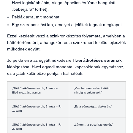
Hwei leginkább Jhin, Viego, Aphelios és Yone hangulati
„babérjaira” törhet).
Példák arra, mit mondhat.
Egy szereposztási lap, amelyet a jelöltek fognak megkapni.
Ezzel kezdetét veszi a szinkronkészítés folyamata, amelyben a
háttértörténetért, a hangokért és a szinkronért felelős fejlesztők
működnek együtt.
Jó példa erre az együttműködésre Hwei
átkötéses sorainak
kidolgozása. Hwei egyedi mondatai kapcsolódnak egymáshoz,
és a játék különböző pontjain hallhatóak:
„
Sötét” átkötéses sorok, 1. rész –
„
Van bennem valami sötét…
Első mozgásparancs
mindig is velem volt.”
„
Sötét” átkötéses sorok, 2. rész – R,
„
Ez a sötétség… alakot ölt.”
1. szint
„
Sötét” átkötéses sorok, 3. rész – R,
„
Látom… a pusztítás erejét.”
2. szint