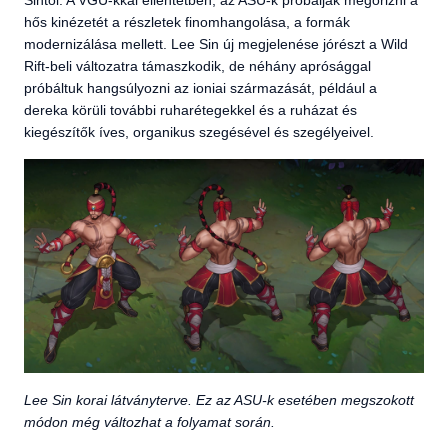
Sintől. A VGU-kkal ellentétben, az ASU-k próbálják megőrizni a
hős kinézetét a részletek finomhangolása, a formák
modernizálása mellett. Lee Sin új megjelenése jórészt a Wild
Rift-beli változatra támaszkodik, de néhány aprósággal
próbáltuk hangsúlyozni az ioniai származását, például a
dereka körüli további ruharétegekkel és a ruházat és
kiegészítők íves, organikus szegésével és szegélyeivel.
Lee Sin korai látványterve. Ez az ASU-k esetében megszokott
módon még változhat a folyamat során.