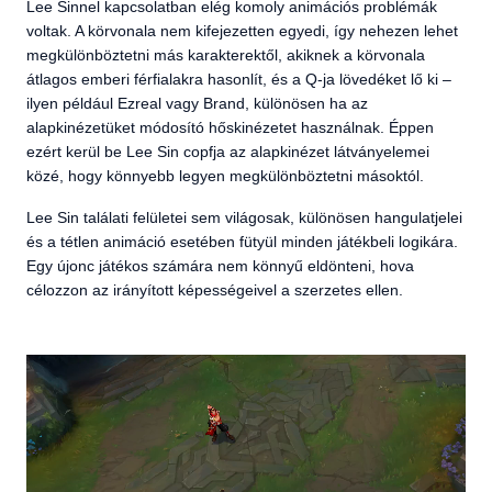
Lee Sinnel kapcsolatban elég komoly animációs problémák
voltak. A körvonala nem kifejezetten egyedi, így nehezen lehet
megkülönböztetni más karakterektől, akiknek a körvonala
átlagos emberi férfialakra hasonlít, és a Q-ja lövedéket lő ki –
ilyen például Ezreal vagy Brand, különösen ha az
alapkinézetüket módosító hőskinézetet használnak. Éppen
ezért kerül be Lee Sin copfja az alapkinézet látványelemei
közé, hogy könnyebb legyen megkülönböztetni másoktól.
Lee Sin találati felületei sem világosak, különösen hangulatjelei
és a tétlen animáció esetében fütyül minden játékbeli logikára.
Egy újonc játékos számára nem könnyű eldönteni, hova
célozzon az irányított képességeivel a szerzetes ellen.