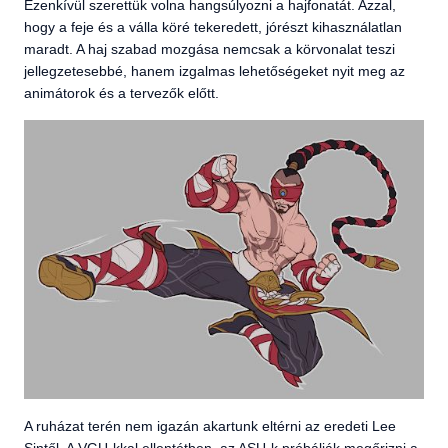
Ezenkívül szerettük volna hangsúlyozni a hajfonatát. Azzal,
hogy a feje és a válla köré tekeredett, jórészt kihasználatlan
maradt. A haj szabad mozgása nemcsak a körvonalat teszi
jellegzetesebbé, hanem izgalmas lehetőségeket nyit meg az
animátorok és a tervezők előtt.
A ruházat terén nem igazán akartunk eltérni az eredeti Lee