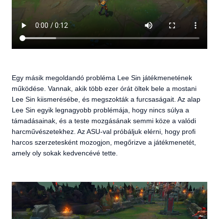
Egy másik megoldandó probléma Lee Sin játékmenetének
működése. Vannak, akik több ezer órát öltek bele a mostani
Lee Sin kiismerésébe, és megszokták a furcsaságait. Az alap
Lee Sin egyik legnagyobb problémája, hogy nincs súlya a
támadásainak, és a teste mozgásának semmi köze a valódi
harcművészetekhez. Az ASU-val próbáljuk elérni, hogy profi
harcos szerzetesként mozogjon, megőrizve a játékmenetét,
amely oly sokak kedvencévé tette.