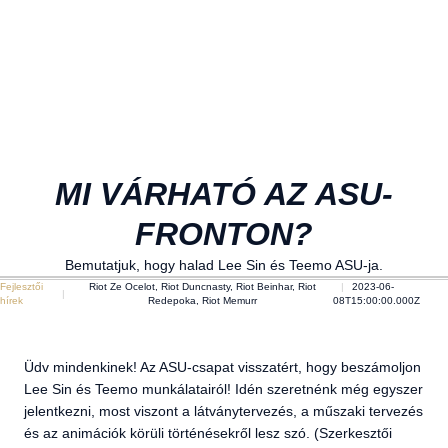
MI VÁRHATÓ AZ ASU-
FRONTON?
Bemutatjuk, hogy halad Lee Sin és Teemo ASU-ja.
Fejlesztői
Riot Ze Ocelot, Riot Duncnasty, Riot Beinhar, Riot
2023-06-
hírek
Redepoka, Riot Memurr
08T15:00:00.000Z
Üdv mindenkinek! Az ASU-csapat visszatért, hogy beszámoljon
Lee Sin és Teemo munkálatairól! Idén szeretnénk még egyszer
jelentkezni, most viszont a látványtervezés, a műszaki tervezés
és az animációk körüli történésekről lesz szó. (Szerkesztői