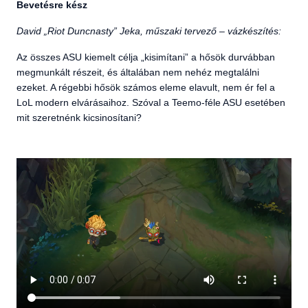
Bevetésre kész
David „Riot Duncnasty” Jeka, műszaki tervező – vázkészítés:
Az összes ASU kiemelt célja „kisimítani” a hősök durvábban
megmunkált részeit, és általában nem nehéz megtalálni
ezeket. A régebbi hősök számos eleme elavult, nem ér fel a
LoL modern elvárásaihoz. Szóval a Teemo-féle ASU esetében
mit szeretnénk kicsinosítani?