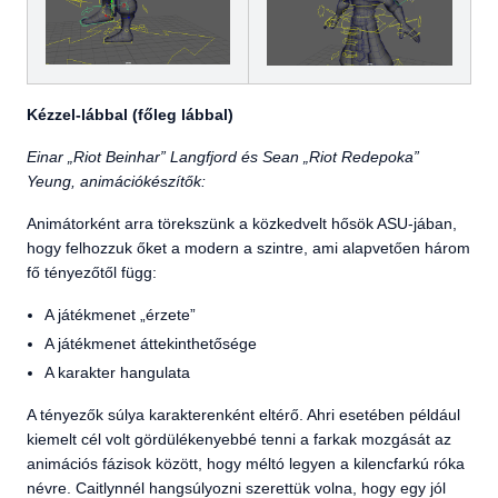
Kézzel-lábbal (főleg lábbal)
Einar „Riot Beinhar” Langfjord és Sean „Riot Redepoka”
Yeung, animációkészítők:
Animátorként arra törekszünk a közkedvelt hősök ASU-jában,
hogy felhozzuk őket a modern a szintre, ami alapvetően három
fő tényezőtől függ:
A játékmenet „érzete”
A játékmenet áttekinthetősége
A karakter hangulata
A tényezők súlya karakterenként eltérő. Ahri esetében például
kiemelt cél volt gördülékenyebbé tenni a farkak mozgását az
animációs fázisok között, hogy méltó legyen a kilencfarkú róka
névre. Caitlynnél hangsúlyozni szerettük volna, hogy egy jól