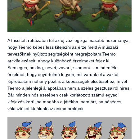
A frissített ruházaton túl az új váz legizgalmasabb hozománya,
hogy Teemo képes lesz kifejezni az érzelmeit! A műszaki
tervezőknek nyújtott segítségként megrajzoltam Teemo
arckifejezéseit, ahogy különböző érzelmeket fejez ki.
Semleges, boldog, nevet, zavart, szomorú… mindenféle
érzelmet, hogy egyértelmű legyen, mit várunk el a váztól.
Kipróbáltam néhány pózt is a képességek elsütéséhez, mivel
Teemo a jelenlegi állapotában nem a széles gesztusairól híres!
Bár minden hős esetében csak korlátozott számú egyedi
kifejezés kerül be magába a játékba, nem árt, ha bőséges
választékot kínálunk az animátoroknak.