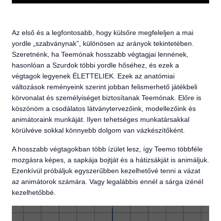
Az első és a legfontosabb, hogy külsőre megfeleljen a mai
yordle „szabványnak”, különösen az arányok tekintetében.
Szeretnénk, ha Teemónak hosszabb végtagjai lennének,
hasonlóan a Szurdok többi yordle hőséhez, és ezek a
végtagok legyenek ÉLETTELIEK. Ezek az anatómiai
változások reményeink szerint jobban felismerhető játékbeli
körvonalat és személyiséget biztosítanak Teemónak. Előre is
köszönöm a csodálatos látványtervezőink, modellezőink és
animátoraink munkáját. Ilyen tehetséges munkatársakkal
körülvéve sokkal könnyebb dolgom van vázkészítőként.
A hosszabb végtagokban több ízület lesz, így Teemo többféle
mozgásra képes, a sapkája bojtját és a hátizsákját is animáljuk.
Ezenkívül próbáljuk egyszerűbben kezelhetővé tenni a vázat
az animátorok számára. Vagy legalábbis ennél a sárga izénél
kezelhetőbbé.