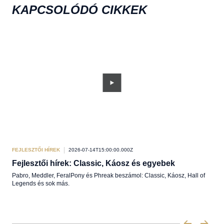
KAPCSOLÓDÓ CIKKEK
FEJLESZTŐI HÍREK
2026-07-14T15:00:00.000Z
FEJL
Fejlesztői hírek: Classic, Káosz és egyebek
Röv
Pabro, Meddler, FeralPony és Phreak beszámol: Classic, Káosz, Hall of
A ma
Legends és sok más.