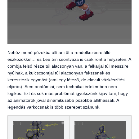
Nehéz menő pózokba állítani őt a rendelkezésre álló
eszközökkel… és Lee Sin csontváza is csak ront a helyzeten. A
combja felső része túl alacsonyan van, a felkarjai túl messzire
nyúlnak, a kulcscsontjai túl alacsonyan fekszenek és
keresztezik egymást (ami egy létező, de elavult vázkészítési
eljárás). Sem anatómiai, sem technikai értelemben nem
logikus. Ezt és sok más problémát igyekszünk kijavítani, hogy
az animátorok jóval dinamikusabb pózokba állíthassák. A
legendás varkocsnak is több szerepet szánunk.