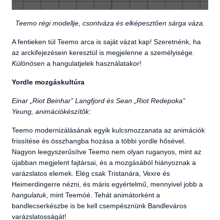
Teemo régi modellje, csontváza és elképesztően sárga váza.
A fentieken túl Teemo arca is saját vázat kap! Szeretnénk, ha
az arckifejezésein keresztül is megjelenne a személyisége.
Különösen
a hangulatjelek használatakor!
Yordle mozgáskultúra
Einar „Riot Beinhar” Langfjord és Sean „Riot Redepoka”
Yeung, animációkészítők:
Teemo modernizálásának egyik kulcsmozzanata az animációk
frissítése és összhangba hozása a többi yordle hősével.
Nagyon leegyszerűsítve Teemo nem olyan ruganyos, mint az
újabban megjelent fajtársai, és a mozgásából hiányoznak a
varázslatos elemek. Elég csak Tristanára, Vexre és
Heimerdingerre nézni, és máris egyértelmű, mennyivel jobb a
hangulatuk
, mint Teemóé. Tehát animátorként a
bandlecserkészbe is be kell csempésznünk Bandleváros
varázslatosságát!