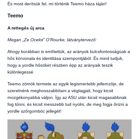
És most derítsük fel, mi történik Teemo háza táján!
Teemo
A rettegés új arca
Megan „Ze Ocelot” O’Rourke, látványtervező:
Ahogy korábban is említettük, az arányok kulcsfontosságúak a
hős körvonala és identitása szempontjából. És mind tudjuk,
hogy a yordle hősöket részben épp az arányaik teszik
különlegessé.
Teemo zömök termete az egyik legismertebb jellemzője, de
szeretnénk meghosszabbítani a végtagjait, hogy kicsit
mozgékonyabbá váljon. Így az ASU után kicsit magasabbnak
fog tűnni, és kicsit messzebb tud nyúlni, de meg fogja őrizni a
yordle szőrgombóc jellegét!