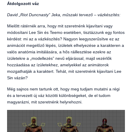
Átdolgozott váz
David „Riot Duncnasty” Jeka, műszaki tervező – vázkészítés:
Mielőtt rátérnék arra, hogy mit szeretnénk kijavítani vagy
módosítani Lee Sin és Teemo esetében, tisztázzunk egy fontos
kérdést: mi az a vázkészítés? Nagyon leegyszerűsítve ez az
animációt megelőző lépés, ízületek elhelyezése a karakteren a
valós anatómia imitálására, a hős ráillesztése ezekre az
ízületekre a „modellezés” nevű eljárással, majd vezérlők
hozzáadása az ízületekhez, amelyekkel az animátorok
mozgathatják a karaktert. Tehát, mit szeretnénk kijavítani Lee
Sin vázán?
Még sajnos nem tartunk ott, hogy meg tudjam mutatni a régi
és a tervezett új váz közötti különbségeket, de el tudom
magyarázni, mit szeretnénk helyrehozni.