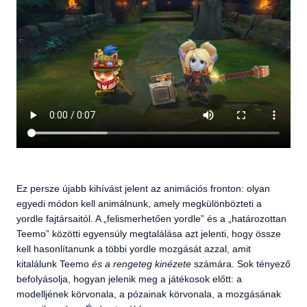
Ez persze újabb kihívást jelent az animációs fronton: olyan
egyedi módon kell animálnunk, amely megkülönbözteti a
yordle fajtársaitól. A „felismerhetően yordle” és a „határozottan
Teemo” közötti egyensúly megtalálása azt jelenti, hogy össze
kell hasonlítanunk a többi yordle mozgását azzal, amit
kitalálunk Teemo
és a rengeteg kinézete
számára. Sok tényező
befolyásolja, hogyan jelenik meg a játékosok előtt: a
modelljének körvonala, a pózainak körvonala, a mozgásának