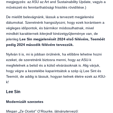
megjegyzés: az ASU az Art and Sustainability Update, vagyis a
művészeti és fenntarthatósági frissítés rövidítése.)
De mielőtt belevágnánk, lássuk a tervezett megjelenési
dátumokat. Szeretnénk hangsúlyozni, hogy ezek korántsem a
végleges időpontok, és bármikor módosulhatnak, mivel
mindkét karakternek
kiterjedt
kinézetgyűjteménye van, de
jelenleg
Lee Sin megjelenését 2024 első félévére, Teemóét
pedig 2024 második félévére tervezzük.
Nyilván ti is, mi is jobban örülnénk, ha előbbre lehetne hozni
ezeket, de szeretnénk biztosra menni, hogy az ASU-k
megfelelnek a belső és a külső elvárásoknak is. Alig várjuk,
hogy végre a kezetekbe kaparintsátok a szép új Lee Sint és
Teemót, de addig is lássuk, hogyan kelnek életre ezek az ASU-
k!
Lee Sin
Modernizált szerzetes
Megan „Ze Ocelot” O’Rourke, látványtervező: