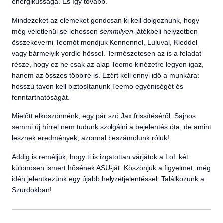
energikussága. És így tovább.
Mindezeket az elemeket gondosan ki kell dolgoznunk, hogy
még véletlenül se lehessen
semmilyen
játékbeli helyzetben
összekeverni Teemót mondjuk Kennennel, Luluval, Kleddel
vagy bármelyik yordle hőssel. Természetesen az is a feladat
része, hogy ez ne csak az alap Teemo kinézetre legyen igaz,
hanem az összes többire is. Ezért kell ennyi idő a munkára:
hosszú távon kell biztosítanunk Teemo egyéniségét és
fenntarthatóságát.
Mielőtt elköszönnénk, egy pár szó Jax frissítéséről. Sajnos
semmi új hírrel nem tudunk szolgálni a bejelentés óta, de amint
lesznek eredmények, azonnal beszámolunk róluk!
Addig is reméljük, hogy ti is izgatottan várjátok a LoL két
különösen ismert hősének ASU-ját. Köszönjük a figyelmet, még
idén jelentkezünk egy újabb helyzetjelentéssel. Találkozunk a
Szurdokban!