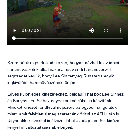
Szeretnénk elgondolkodni azon, hogyan nézhet ki az ioniai
harcművészetek alkalmazása, és valódi harcművészek
segítségét kérjük, hogy Lee Sin tényleg Runaterra egyik
legkiválóbb harcművészének tűnjön.
Egyes különleges kinézetekhez, például Thai box Lee Sinhez
és Bunyós Lee Sinhez egyedi animációkat is készítünk.
Mindkét kinézet rendkívül népszerű az egyedi hangulatuk
miatt, amit feltétlenül meg szeretnénk őrizni az ASU után is.
Ugyanakkor ezekkel is élvezni lehet az alap Lee Sin kinézet
kényelmi változtatásainak előnyeit.