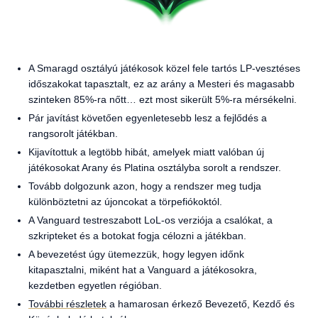
A Smaragd osztályú játékosok közel fele tartós LP-vesztéses
időszakokat tapasztalt, ez az arány a Mesteri és magasabb
szinteken 85%-ra nőtt… ezt most sikerült 5%-ra mérsékelni.
Pár javítást követően egyenletesebb lesz a fejlődés a
rangsorolt játékban.
Kijavítottuk a legtöbb hibát, amelyek miatt valóban új
játékosokat Arany és Platina osztályba sorolt a rendszer.
Tovább dolgozunk azon, hogy a rendszer meg tudja
különböztetni az újoncokat a törpefiókoktól.
A Vanguard testreszabott LoL-os verziója a csalókat, a
szkripteket és a botokat fogja célozni a játékban.
A bevezetést úgy ütemezzük, hogy legyen időnk
kitapasztalni, miként hat a Vanguard a játékosokra,
kezdetben egyetlen régióban.
További részletek
a hamarosan érkező Bevezető, Kezdő és