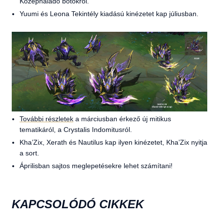
Középhaladó botokról.
Yuumi és Leona Tekintély kiadású kinézetet kap júliusban.
További részletek
a márciusban érkező új mitikus
tematikáról, a Crystalis Indomitusról.
Kha’Zix, Xerath és Nautilus kap ilyen kinézetet, Kha’Zix nyitja
a sort.
Áprilisban sajtos meglepetésekre lehet számítani!
KAPCSOLÓDÓ CIKKEK