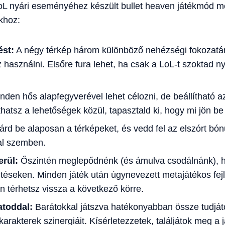
 LoL nyári eseményéhez készült bullet heaven játékmód 
khoz:
ést:
A négy térkép három különböző nehézségi fokozatán
használni. Elsőre fura lehet, ha csak a LoL-t szoktad n
nden hős alapfegyverével lehet célozni, de beállítható a
hatsz a lehetőségek közül, tapasztald ki, hogy mi jön b
árd be alaposan a térképeket, és vedd fel az elszórt bó
kal szemben.
erül:
Őszintén meglepődnénk (és ámulva csodálnánk), ha
téseken. Minden játék után úgynevezett metajátékos fejlő
n térhetsz vissza a következő körre.
atoddal:
Barátokkal játszva hatékonyabban össze tudját
arakterek szinergiáit. Kísérletezzetek, találjátok meg a j