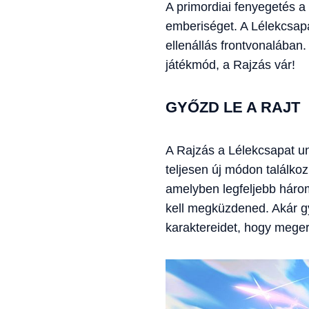
A primordiai fenyegetés a p
emberiséget. A Lélekcsapa
ellenállás frontvonalában
játékmód, a Rajzás vár!
GYŐZD LE A RAJT
A Rajzás a Lélekcsapat un
teljesen új módon találko
amelyben legfeljebb három
kell megküzdened. Akár győ
karaktereidet, hogy mege