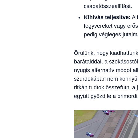
csapatösszeállítást.
Kihívás teljesítve:
A 
fegyvereket vagy erős
pedig végleges jutalm
Örülünk, hogy kiadhattun
barátaiddal, a szokásostól
nyugis alternatív módot al
szurdokában nem könnyű egy
ritkán tudtok összefutni a
együtt győzd le a primordi