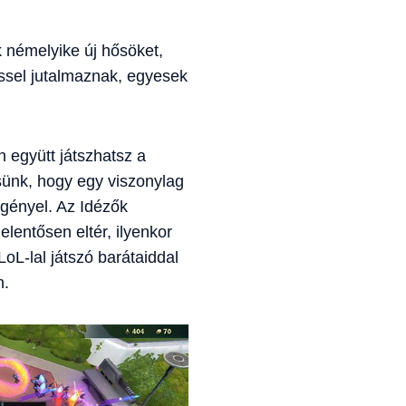
 némelyike új hősöket,
éssel jutalmaznak, egyesek
 együtt játszhatsz a
ésünk, hogy egy viszonylag
igényel. Az Idézők
lentősen eltér, ilyenkor
LoL-lal játszó barátaiddal
n.