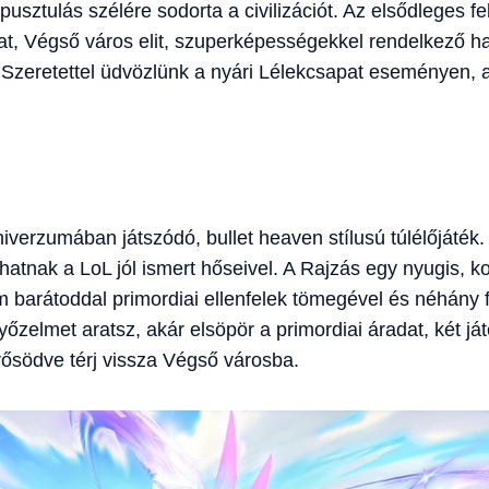
usztulás szélére sodorta a civilizációt. Az elsődleges fel
t, Végső város elit, szuperképességekkel rendelkező ha
. Szeretettel üdvözlünk a nyári Lélekcsapat eseményen, a
iverzumában játszódó, bullet heaven stílusú túlélőjáték
zhatnak a LoL jól ismert hőseivel. A Rajzás egy nyugis, 
 barátoddal primordiai ellenfelek tömegével és néhány 
zelmet aratsz, akár elsöpör a primordiai áradat, két ját
rősödve térj vissza Végső városba.