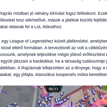
Rajzás módban jó néhány kihívást fogsz felfedezni. Ezek
ítéseket tesz elérhetővé, mások a játékok közötti fejlőd
akat oldanak fel a LoL-fiókodhoz.
k egy League of Legendshez közeli játékmódot, amelyben
 kissé eltérő formában. A tervezésnél az volt a célkitűz
kossunk, amelynek teljesítése mégis jóleső erőfeszítést 
ütt játszani a barátokkal, ha a társaság tudásszintje je
 játékban. A Rajzásnak kifejezetten az a lényege, hogy a 
aiakat, egy jófajta, klasszikus kooperatív móka keretébe