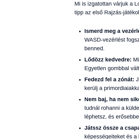
Mi is izgatottan várjuk a
tipp az első Rajzás-játéko
Ismerd meg a vezérl
WASD-vezérlést fogsz 
benned.
Lődözz kedvedre:
Mi
Egyetlen gombbal vált
Fedezd fel a zónát:
J
kerülj a primordiaiak
Nem baj, ha nem sik
tudnál rohanni a külde
léphetsz, és erősebbe
Játssz össze a csap
képességeiteket és a k