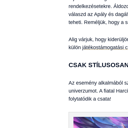
rendelkezésetekre. Áldozd
válaszd az Apály és dagá
teheti. Reméljük, hogy a
Alig várjuk, hogy kiderül
külön
játékostámogatási 
CSAK STÍLUSOSA
Az esemény alkalmából szá
univerzumot. A fiatal Harc
folytatódik a csata!