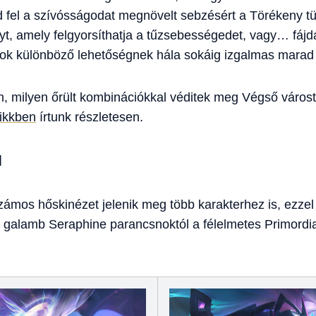
 fel a szívósságodat megnövelt sebzésért a Törékeny tü
lyt, amely felgyorsíthatja a tűzsebességedet, vagy… f
 sok különböző lehetőségnek hála sokáig izgalmas marad
jön, milyen őrült kombinációkkal véditek meg Végső város
cikkben
írtunk részletesen.
N
mos hőskinézet jelenik meg több karakterhez is, ezzel 
i galamb Seraphine parancsnoktól a félelmetes Primordiai 