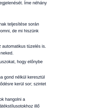
megjelenését. Íme néhány
ak teljesítése során
yomni, de mi hiszünk
z automatikus tüzelés is.
e neked.
nuszokat, hogy előnybe
 gond nélkül keresztül
désre kerül sor; szintet
ok hangolni a
átékstílusotokhoz illő