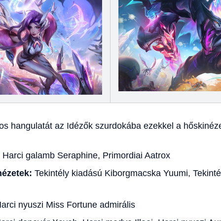
s hangulatát az Idézők szurdokába ezekkel a hőskinéze
Harci galamb Seraphine, Primordiai Aatrox
nézetek:
Tekintély kiadású Kiborgmacska Yuumi, Tekinté
arci nyuszi Miss Fortune admirális