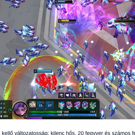
 kellő változatosság: kilenc hős, 20 fegyver és számos f