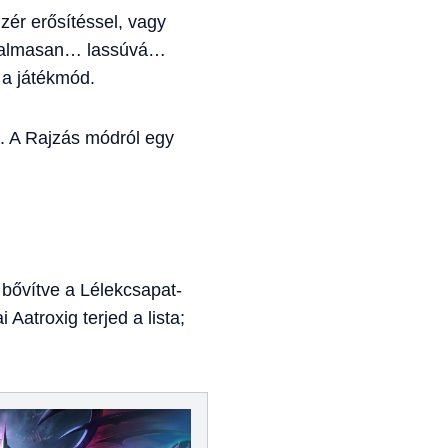
zér erősítéssel, vagy
ájdalmasan… lassúvá…
 a játékmód.
t. A Rajzás módról egy
bővítve a Lélekcsapat-
Aatroxig terjed a lista;