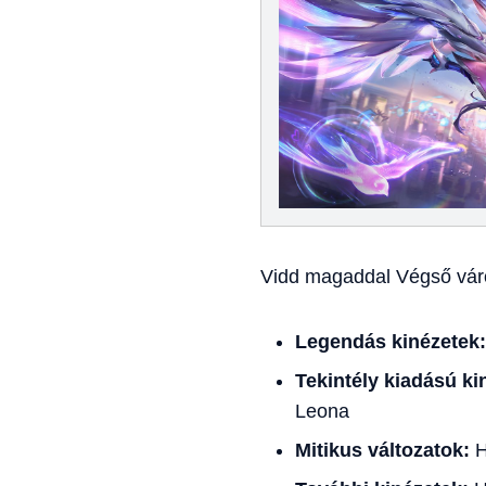
Vidd magaddal Végső váro
Legendás kinézetek:
Tekintély kiadású ki
Leona
Mitikus változatok:
H