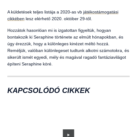
A küldetések teljes listája a 2020-as vb
játékostámogatási
cikkében
lesz elérhető 2020. október 29-től.
Hozzátok hasonlóan mi is izgatottan figyeltük, hogyan
bontakozik ki Seraphine története az elmúlt hónapokban, és
úgy érezzük, hogy a különleges kinézet méltó hozzá.
Reméljük, valóban különlegeset tudtunk alkotni számotokra, és
sikerült ismét egyedi, mély és magával ragadó fantáziavilágot
építeni Seraphine köré.
KAPCSOLÓDÓ CIKKEK