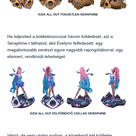
K/DA ALL OUT FÜGGETLEN SERAPHINE
Ha teljesíted a küldetéssorozat három küldetését, azt a
Seraphine-t láthatod, akit Evelynn felfedezett: egy
magabiztosabb zenészt egyre nagyobb rajongótáborral, egy
elismert, rendkívüli tehetséget.
K/DA ALL OUT FELTÖREKVŐ CSILLAG SERAPHINE
Végül, de nem utolsó sorban, a következő két küldetés