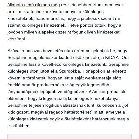
állapota című cikkben még
részletesebben írtunk nem csak
arról, mik a technikai követelményei a különleges
kinézeteknek, hanem arról is, hogy a játékosok szerint mi
számít különleges kinézetnek, illetve pontosítottuk, hogy a
jövőben milyen alapelvek szerint fogunk ilyen kinézeteket
készíteni.
Szóval a hosszas bevezetés után örömmel jelentjük be, hogy
Seraphine megjelenéskor kiadott első kinézete, a K/DA All Out
Seraphine lesz a következő különleges kinézetünk. Seraphine
különleges úton jutott el a Szurdokba. Hónapokon át lehetett
követni a történetét, hogyan lett a saját webkamerája előtt
éneklő amatőr producerből a világ egyik legmenőbb
lánybandájának legújabb vendégművésze! Amikor próbáltuk
eldönteni, hogy ki legyen az új különleges kinézet alanya,
Seraphine teljesen logikus választásnak tűnt, különösen a „jól
kidolgozott, magával ragadó háttértörténet” miatt, amelyet a
különleges kinézetek egyik előfeltételeként határoztunk meg a
cikkünkben.