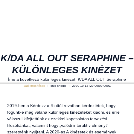
K/DA ALL OUT SERAPHINE –
KÜLÖNLEGES KINÉZET
Íme a következő különleges kinézet: K/DA ALL OUT Seraphine
Játékfrissítések
shio shoujo
2020-10-12T20:00:00.000Z
2019-ben a Kérdezz a Riottól rovatban kérdeztétek, hogy
fogunk-e még valaha különleges kinézeteket kiadni, és erre
válaszul kifejtettünk az ezekkel kapcsolatos tervezési
filozófiánkat, valamint hogy „valódi interaktív élményt”
szeretnénk nyújtani. A
2020-as A kinézetek és események