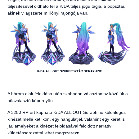
teljesítésével oldható fel a K/DA teljes jogú tagja, a popsztár,
akinek világszerte milliónyi rajongója van.
K/DA ALL OUT SZUPERSZTÁR SERAPHINE
A három alak feloldása után szabadon választhatsz közülük a
hősválasztó képernyőn.
A 3250 RP-ért kapható K/DA ALL OUT Seraphine különleges
kinézet mellé két ikon, egy hangulatjel, valamint egy keret is
jár, amelyeket a kinézet feloldásával feloldott narratív
küldetéssorozattal lehet megszerezni.