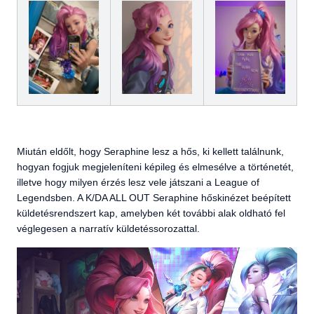
Miután eldőlt, hogy Seraphine lesz a hős, ki kellett találnunk,
hogyan fogjuk megjeleníteni képileg és elmesélve a történetét,
illetve hogy milyen érzés lesz vele játszani a League of
Legendsben. A K/DA ALL OUT Seraphine hőskinézet beépített
küldetésrendszert kap, amelyben két további alak oldható fel
véglegesen a narratív küldetéssorozattal.