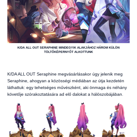
K/DA ALL OUT SERAPHINE MINDEGYIK ALAKJÁHOZ HÁROM KÜLÖN
TÖLTŐKÉPERNYŐT ALKOTTUNK
K/DA ALL OUT Seraphine megvásárlásakor úgy jelenik meg
Seraphine, ahogyan a közösségi médiában az útja kezdetén
láthattuk: egy tehetséges művészként, aki önmaga és néhány
követője szórakoztatására ad elő dalokat a hálószobájában.