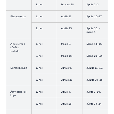
2. hét
Március 28.
Április 2–3.
Piltover-kupa
1. hét
Április 11.
Április 16–17.
2. hét
Április 25.
Április 30. –
május 1.
A bejelentés
1. hét
Május 9.
Május 14–15.
később
várható
2. hét
Május 16.
Május 21–22.
Demacia-kupa
1. hét
Június 6.
Június 11–12.
2. hét
Június 20.
Június 25–26.
Árny-szigetek-
1. hét
Július 4.
Július 9–10.
kupa
2. hét
Július 18.
Július 23–24.