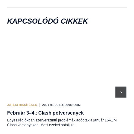
KAPCSOLÓDÓ CIKKEK
JÁTÉKFRISSÍTÉSEK
2021-01-29T16:00:00.000Z
JÁT
Február 3–4.: Clash pótversenyek
A 2
Egyes régiókban szerverszintű problémák adódtak a január 16–17-i
A té
Clash versenyeken. Most ezeket pótoljuk.
érté