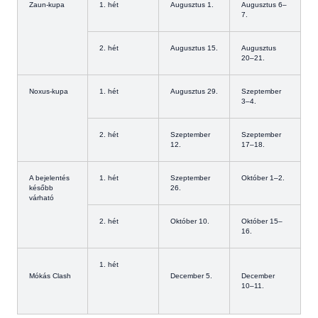
Zaun-kupa
1. hét
Augusztus 1.
Augusztus 6–
7.
2. hét
Augusztus 15.
Augusztus
20–21.
Noxus-kupa
1. hét
Augusztus 29.
Szeptember
3–4.
2. hét
Szeptember
Szeptember
12.
17–18.
A bejelentés
1. hét
Szeptember
Október 1–2.
később
26.
várható
2. hét
Október 10.
Október 15–
16.
1. hét
Mókás Clash
December 5.
December
10–11.