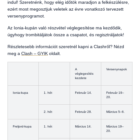
indul! Szeretnénk, hogy elég időtök maradjon a felkészülésre,
ezért most megosztjuk veletek az évre vonatkozó tervezett
versenyprogramot.
Az Ionia-kupán való részvétel véglegesítése ma kezdődik,
úgyhogy trombitáljátok össze a csapatot, és regisztráljatok!
Részletesebb információt szeretnél kapni a Clashről? Nézd
meg a
Clash – GYIK
oldalt.
A
Versenynapok
véglegesítés
kezdete
Ionia-kupa
1. hét
Február 14.
Február 19–
20.
2. hét
Február 28.
Március 5–6.
Freljord-kupa
1. hét
Március 14.
Március 19–
20.