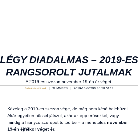
LÉGY DIADALMAS – 2019-ES
RANGSOROLT JUTALMAK
A 2019-es szezon november 19-én ér véget.
Játékfrissítések
TUMMERS
2019-10-30T00:36:58.514Z
Közeleg a 2019-es szezon vége, de még nem késő belehúzni.
Akár egyetlen hőssel játszol, akár az épp erősekkel, vagy
mindig a hiányzó szerepet töltöd be – a menetelés
november
19-én éjfélkor véget ér
.