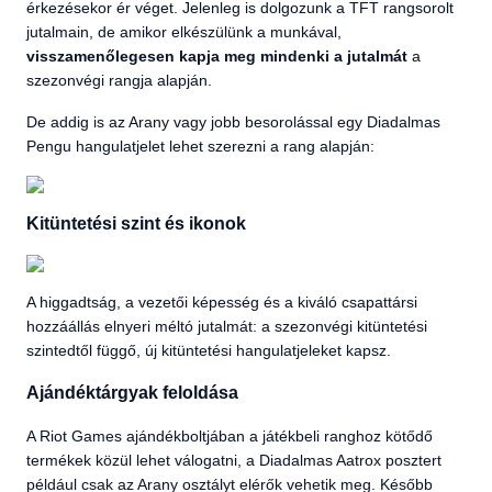
érkezésekor ér véget. Jelenleg is dolgozunk a TFT rangsorolt
jutalmain, de amikor elkészülünk a munkával,
visszamenőlegesen kapja meg mindenki a jutalmát
a
szezonvégi rangja alapján.
De addig is az Arany vagy jobb besorolással egy Diadalmas
Pengu hangulatjelet lehet szerezni a rang alapján:
Kitüntetési szint és ikonok
A higgadtság, a vezetői képesség és a kiváló csapattársi
hozzáállás elnyeri méltó jutalmát: a szezonvégi kitüntetési
szintedtől függő, új kitüntetési hangulatjeleket kapsz.
Ajándéktárgyak feloldása
A Riot Games ajándékboltjában a játékbeli ranghoz kötődő
termékek közül lehet válogatni, a Diadalmas Aatrox posztert
például csak az Arany osztályt elérők vehetik meg. Később