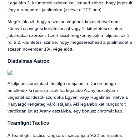
Legalább 2. kitüntetési szinten kell lenned ahhoz, hogy jogosult
légy a rangsorolt jutalmakra (kivéve a TFT-ben).
Megértjük azt, hogy a szezon végének közeledtével nem
könnyű csevegési korlátozással vagy 1. kitüntetési szinten
jutalmakat szerezni. Ezért kicsit megkönnyítjük a feljutást az 1.-
ről a 2. kitüntetési szintre, hogy megszerezhesd a jutalmaidat a
szezon november 19-i vége előtt.
Diadalmas Aatrox
A feljutási sorozataid füstölgő romjaiból a Darkin penge
emelkedik ki (persze csak ha legalább Arany osztályban
végeztél az Idézők szurdoka Egyéni vagy Rugalmas, illetve a
Kanyargó rengeteg várólistáján). Aki legalább két rangsorolt
várólistán jut az Arany osztályba, egy bónusz chromát kap.
Teamfight Tactics
A Teamfight Tactics rangsorolt szezonja a 9.22-es frissítés