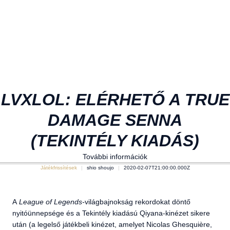
LVXLOL: ELÉRHETŐ A TRUE
DAMAGE SENNA
(TEKINTÉLY KIADÁS)
További információk
Játékfrissítések
shio shoujo
2020-02-07T21:00:00.000Z
A
League of Legends-
világbajnokság rekordokat döntő
nyitóünnepsége és a Tekintély kiadású Qiyana-kinézet sikere
után (a legelső játékbeli kinézet, amelyet Nicolas Ghesquière,