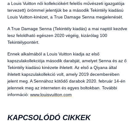
a Louis Vuitton női kollekciókért felelős művészeti igazgatója
tervezett) örömmel jelentjük be a második Tekintély kiadású
Louis Vuitton-kinézet, a True Damage Senna megjelenését.
A True Damage Senna (Tekintély kiadás) a mai naptól kezdve
lesz feloldható egészen 2020 végéig, kizárólag 100
Tekintélypontért.
Ennek alkalmából a Louis Vuitton kiadja az első
kapszulakollekciója második darabját, amelyet Senna és az ő
Tekintély kiadású kinézete ihletett. Az első a Qiyana által
ihletett kapszulakollekció volt, amely 2019 decemberében
jelent meg. A Sennához kötődő darabok 2020. február 14-én
jelennek meg az interneten és egyes boltokban. További
információ:
www.louisvuitton.com
KAPCSOLÓDÓ CIKKEK