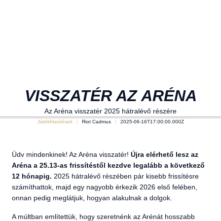
VISSZATÉR AZ ARÉNA
Az Aréna visszatér 2025 hátralévő részére
Játékfrissítések
Riot Cadmus
2025-06-16T17:00:00.000Z
Üdv mindenkinek! Az Aréna visszatér!
Újra elérhető lesz az
Aréna a 25.13-as frissítéstől kezdve legalább a következő
12 hónapig.
2025 hátralévő részében pár kisebb frissítésre
számíthattok, majd egy nagyobb érkezik 2026 első felében,
onnan pedig meglátjuk, hogyan alakulnak a dolgok.
A múltban említettük, hogy szeretnénk az Arénát hosszabb