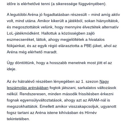
időre is elérhetővé tenni (a sikeressége függvényében).
A legutóbbi Aréna jó fogadtatásban részesült – mind amíg aktív
volt, mind utána. Amikor kikerült a játékból, sokan hiányoltátok,
és megosztottátok velünk, hogy mennyire élveztétek alternatív
LoL-játékmódként. Hallottuk a közösségben zajló
eszmecseréket, láttok, ahogy megjelöltétek a hivatalos
fiókjainkat, és az egyik régió elárasztotta a PBE-jüket, ahol az
Aréna még elérhető maradt.
Úgy döntöttünk, hogy a hosszabb menetnek most jött el az
ideje.
Az év hátralévő részében lényegében az 1. szezon
Nagy
leszámolás arénájában
fogtok játszani, sarkalatos változások
nélkül. Rendszeresen, minden második frissítésben érkezni
fognak egyensúlyváltoztatások, ahogy azt az ARAM-nál is
megszokhattátok. Emellett amikor visszakapcsoljuk, ugyanott
fogsz tartani az Aréna istene kihívásban és Hírnév
tekintetében.