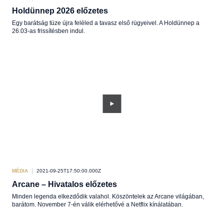
Holdünnep 2026 előzetes
Egy barátság tüze újra feléled a tavasz első rügyeivel. A Holdünnep a
26.03-as frissítésben indul.
MÉDIA
2021-09-25T17:50:00.000Z
Arcane – Hivatalos előzetes
Minden legenda elkezdődik valahol. Köszöntelek az Arcane világában,
barátom. November 7-én válik elérhetővé a Netflix kínálatában.