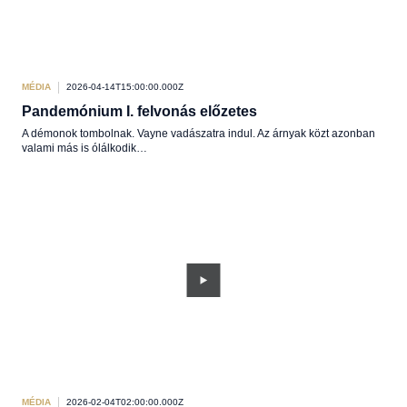
MÉDIA
2026-04-14T15:00:00.000Z
Pandemónium I. felvonás előzetes
A démonok tombolnak. Vayne vadászatra indul. Az árnyak közt azonban
valami más is ólálkodik…
MÉDIA
2026-02-04T02:00:00.000Z