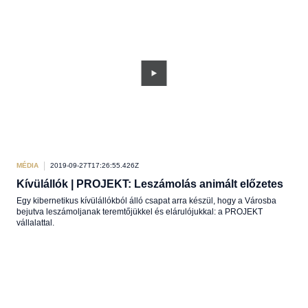
MÉDIA
2019-09-27T17:26:55.426Z
Kívülállók | PROJEKT: Leszámolás animált előzetes
Egy kibernetikus kívülállókból álló csapat arra készül, hogy a Városba
bejutva leszámoljanak teremtőjükkel és elárulójukkal: a PROJEKT
vállalattal.