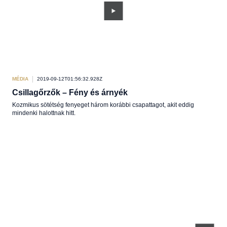
MÉDIA
2019-09-12T01:56:32.928Z
Csillagőrzők – Fény és árnyék
Kozmikus sötétség fenyeget három korábbi csapattagot, akit eddig
mindenki halottnak hitt.