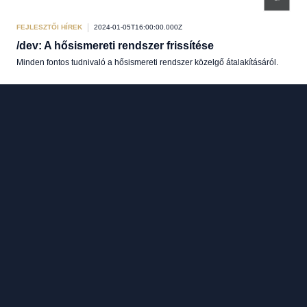
FEJLESZTŐI HÍREK
2024-01-05T16:00:00.000Z
/dev: A hősismereti rendszer frissítése
Minden fontos tudnivaló a hősismereti rendszer közelgő átalakításáról.