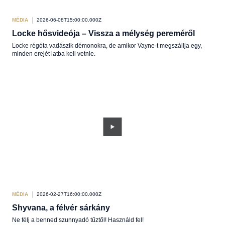
MÉDIA
2026-06-08T15:00:00.000Z
Locke hősvideója – Vissza a mélység pereméről
Locke régóta vadászik démonokra, de amikor Vayne-t megszállja egy,
minden erejét latba kell vetnie.
MÉDIA
2026-02-27T16:00:00.000Z
Shyvana, a félvér sárkány
Ne félj a benned szunnyadó tűztől! Használd fel!