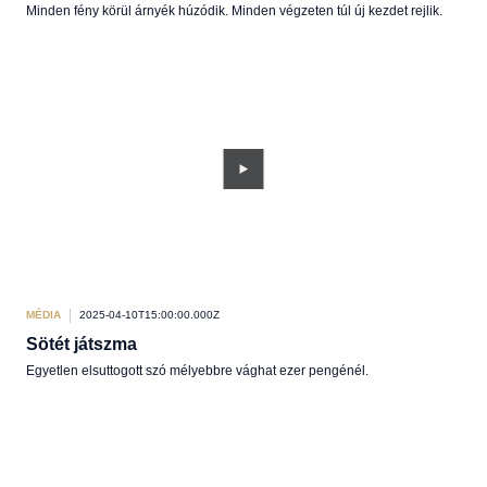
Minden fény körül árnyék húzódik. Minden végzeten túl új kezdet rejlik.
MÉDIA
2025-04-10T15:00:00.000Z
Sötét játszma
Egyetlen elsuttogott szó mélyebbre vághat ezer pengénél.