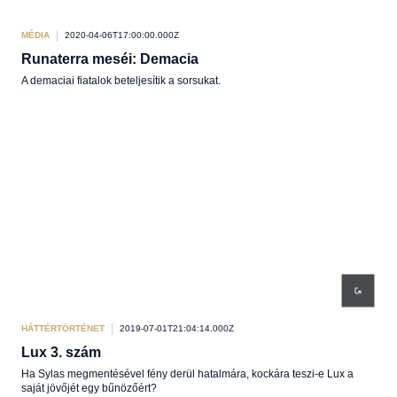
MÉDIA
2020-04-06T17:00:00.000Z
Runaterra meséi: Demacia
A demaciai fiatalok beteljesítik a sorsukat.
HÁTTÉRTÖRTÉNET
2019-07-01T21:04:14.000Z
Lux 3. szám
Ha Sylas megmentésével fény derül hatalmára, kockára teszi-e Lux a
saját jövőjét egy bűnözőért?