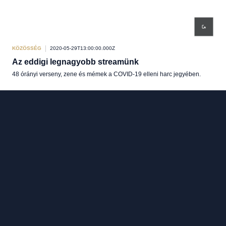
KÖZÖSSÉG
2020-05-29T13:00:00.000Z
Az eddigi legnagyobb streamünk
48 órányi verseny, zene és mémek a COVID-19 elleni harc jegyében.