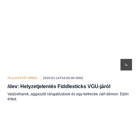
FEJLESZTŐI HÍREK
2020-01-14T16:00:00.000Z
/dev: Helyzetjelentés Fiddlesticks VGU-járól
Varjúviharok, aggasztó rángatózások és egy ketrecbe zárt démon. Eljön
érted.