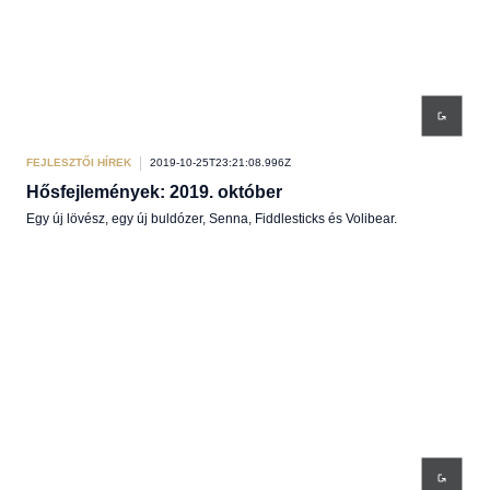
FEJLESZTŐI HÍREK
2019-10-25T23:21:08.996Z
Hősfejlemények: 2019. október
Egy új lövész, egy új buldózer, Senna, Fiddlesticks és Volibear.