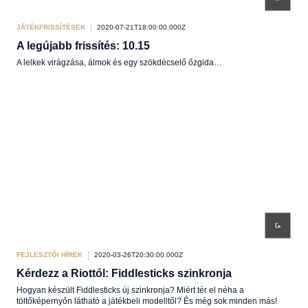
JÁTÉKFRISSÍTÉSEK
2020-07-21T18:00:00.000Z
A legújabb frissítés: 10.15
A lelkek virágzása, álmok és egy szökdécselő őzgida…
FEJLESZTŐI HÍREK
2020-03-26T20:30:00.000Z
Kérdezz a Riottól: Fiddlesticks szinkronja
Hogyan készült Fiddlesticks új szinkronja? Miért tér el néha a
töltőképernyőn látható a játékbeli modelltől? És még sok minden más!