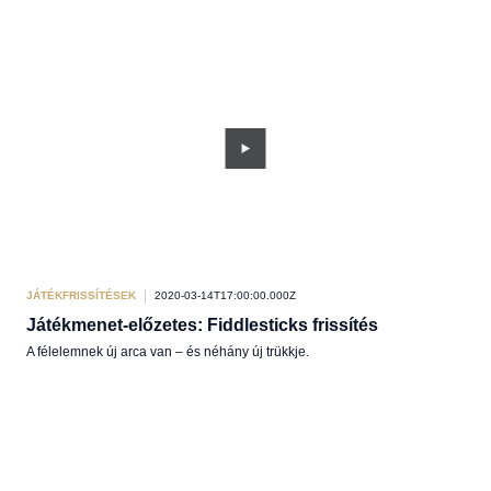
JÁTÉKFRISSÍTÉSEK
2020-03-14T17:00:00.000Z
Játékmenet-előzetes: Fiddlesticks frissítés
A félelemnek új arca van – és néhány új trükkje.