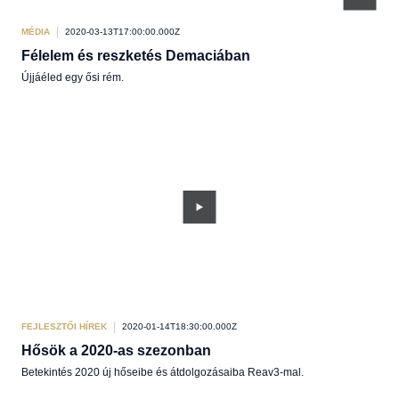
MÉDIA
2020-03-13T17:00:00.000Z
Félelem és reszketés Demaciában
Újjáéled egy ősi rém.
FEJLESZTŐI HÍREK
2020-01-14T18:30:00.000Z
Hősök a 2020-as szezonban
Betekintés 2020 új hőseibe és átdolgozásaiba Reav3-mal.