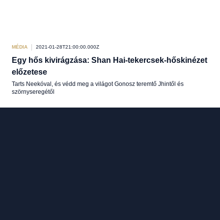
MÉDIA
2021-01-28T21:00:00.000Z
Egy hős kivirágzása: Shan Hai-tekercsek-hőskinézet
előzetese
Tarts Neekóval, és védd meg a világot Gonosz teremtő Jhintől és
szörnyseregétől