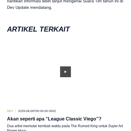
nantikan informasi lebih lanjut mengenai Suara Tim tahun ini di
Dev Update mendatang.
ARTIKEL TERKAIT
DEV
2026-08-06T00:00:00.000Z
DEV
Akan seperti apa “League Classic Viego”?
Ri
Dua artist memutar kembali waktu pada The Ruined King untuk Super Art
Poin
Power Hour.