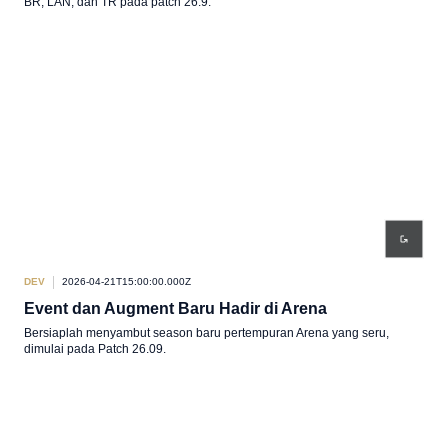
BR, LAN, dan TR pada patch 26.9.
DEV
2026-04-21T15:00:00.000Z
Event dan Augment Baru Hadir di Arena
Bersiaplah menyambut season baru pertempuran Arena yang seru,
dimulai pada Patch 26.09.