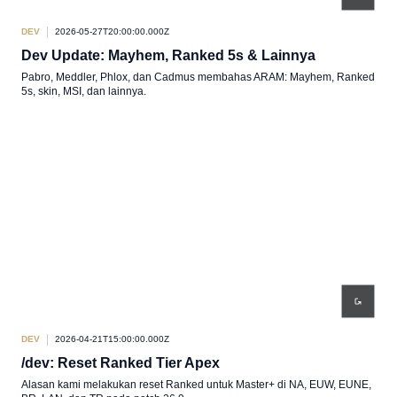
DEV
2026-05-27T20:00:00.000Z
Dev Update: Mayhem, Ranked 5s & Lainnya
Pabro, Meddler, Phlox, dan Cadmus membahas ARAM: Mayhem, Ranked
5s, skin, MSI, dan lainnya.
DEV
2026-04-21T15:00:00.000Z
/dev: Reset Ranked Tier Apex
Alasan kami melakukan reset Ranked untuk Master+ di NA, EUW, EUNE,