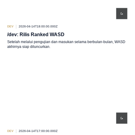
DEV
2026-04-14T18:00:00.000Z
/dev: Rilis Ranked WASD
Setelah melalui pengujian dan masukan selama berbulan-bulan, WASD
akhirnya siap diluncurkan.
DEV
2026-04-14T17:00:00.000Z